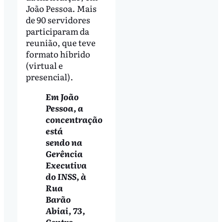
João Pessoa. Mais
de 90 servidores
participaram da
reunião, que teve
formato híbrido
(virtual e
presencial).
Em João
Pessoa, a
concentração
está
sendo na
Gerência
Executiva
do INSS, à
Rua
Barão
Abiai, 73,
Centro