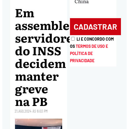
China
Em
assembleia,
servidores
LI E CONCORDO COM
do INSS
OS
TERMOS DE USO E
POLÍTICA DE
decidem
PRIVACIDADE
manter
greve
na PB
21.AGO.2024
ÀS
8:03 PM