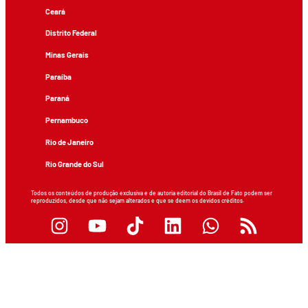
Ceará
Distrito Federal
Minas Gerais
Paraíba
Paraná
Pernambuco
Rio de Janeiro
Rio Grande do Sul
Todos os conteúdos de produção exclusiva e de autoria editorial do Brasil de Fato podem ser
reproduzidos, desde que não sejam alterados e que se deem os devidos créditos.