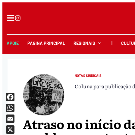
APOIE
PÁGINA PRINCIPAL
REGIONAIS
|
CULTU
NOTAS SINDICAIS
Coluna para publicação da
Facebook
WhatsApp
Atraso no início d
Email