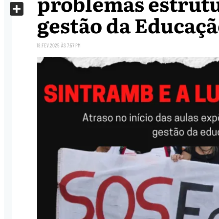
problemas estrutu
X
gestão da Educaçã
Share
18.FEV.2025
ÀS
7:57 PM