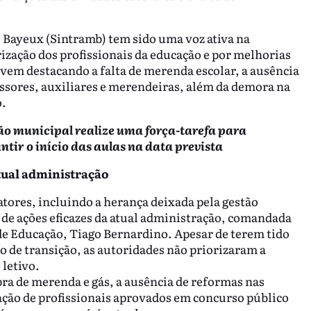
 Bayeux (Sintramb) tem sido uma voz ativa na
ização dos profissionais da educação e por melhorias
 vem destacando a falta de merenda escolar, a ausência
fessores, auxiliares e merendeiras, além da demora na
o.
ão municipal realize uma força-tarefa para
tir o início das aulas na data prevista
atual administração
tores, incluindo a herança deixada pela gestão
a de ações eficazes da atual administração, comandada
 de Educação, Tiago Bernardino. Apesar de terem tido
o de transição, as autoridades não priorizaram a
 letivo.
pra de merenda e gás, a ausência de reformas nas
cação de profissionais aprovados em concurso público