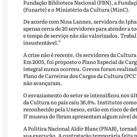
Fundação Biblioteca Nacional (FBN), a Fundaç
(Funarte) e o Ministério da Cultura (MinC).
De acordo com Nina Lannes, servidora do Ipha
apenas cerca de 20 servidores para atender a t
e tempo de serviço não são valorizados. Traba
insustentável.”
A crise não é recente. Os servidores da Cultur
Em 2005, foi proposto o Plano Especial de Car
integral nunca ocorreu. Greves foram realizad
Plano de Carreiras dos Cargos da Cultura (PCC
não avançaram.
O esvaziamento do setor se intensificou nos úl
da Cultura no país caiu 36,6%. Institutos com
reconhecido pela Unesco, estão em risco de d
17 museus do Ibram apresentam algum nível 
A Política Nacional Aldir Blanc (PNAB), tornada
sua execução. A contratação temporária feita n