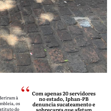
Com apenas 20 servidores
deriram à
no estado, Iphan-PB
embleia, os
denuncia sucateamento e
stituto do
sobrecarga que afetam