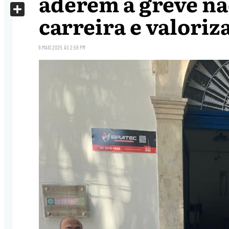
aderem à greve na
X
carreira e valoriz
Share
9.MAIO.2025
ÀS
2:59 PM