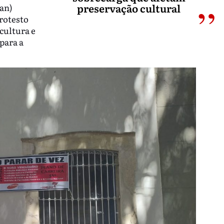
preservação cultural
han)
rotesto
cultura e
para a