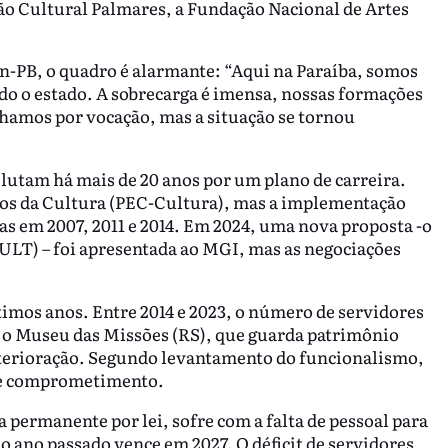
ão Cultural Palmares, a Fundação Nacional de Artes
n-PB, o quadro é alarmante: “Aqui na Paraíba, somos
odo o estado. A sobrecarga é imensa, nossas formações
lhamos por vocação, mas a situação se tornou
a lutam há mais de 20 anos por um plano de carreira.
gos da Cultura (PEC-Cultura), mas a implementação
as em 2007, 2011 e 2014. Em 2024, uma nova proposta -o
ULT) – foi apresentada ao MGI, mas as negociações
timos anos. Entre 2014 e 2023, o número de servidores
o o Museu das Missões (RS), que guarda patrimônio
eterioração. Segundo levantamento do funcionalismo,
de comprometimento.
 permanente por lei, sofre com a falta de pessoal para
o ano passado vence em 2027. O déficit de servidores