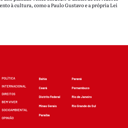
nto à cultura, como a Paulo Gustavo e a própria Lei
POLÍTICA
Bahia
Paraná
INTERNACIONAL
Ceará
Pernambuco
DIREITOS
Distrito Federal
Rio de Janeiro
BEM VIVER
Minas Gerais
Rio Grande do Sul
SOCIOAMBIENTAL
Paraíba
OPINIÃO