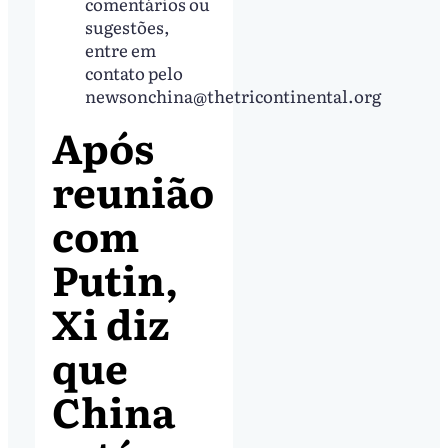
comentários ou
sugestões,
entre em
contato pelo
newsonchina@thetricontinental.org
Após
reunião
com
Putin,
Xi diz
que
China