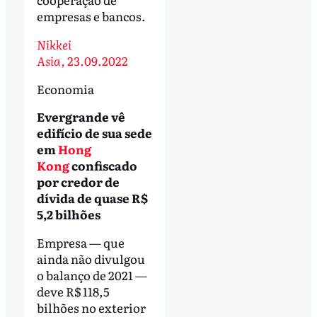
empresas e bancos.
Nikkei
Asia,
23.09.2022
Economia
Evergrande vê
edifício de sua sede
em
Hong
Kong
confiscado
por credor de
dívida de quase R$
5,2 bilhões
Empresa — que
ainda não divulgou
o balanço de 2021 —
deve R$ 118,5
bilhões no exterior