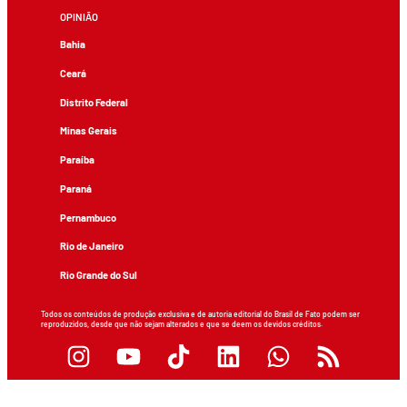
OPINIÃO
Bahia
Ceará
Distrito Federal
Minas Gerais
Paraíba
Paraná
Pernambuco
Rio de Janeiro
Rio Grande do Sul
Todos os conteúdos de produção exclusiva e de autoria editorial do Brasil de Fato podem ser
reproduzidos, desde que não sejam alterados e que se deem os devidos créditos.