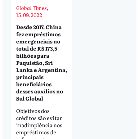
Global Times
,
15.09.2022
Desde 2017, China
fez empréstimos
emergenciais no
total de R$ 173,5
bilhões para
Paquistão, Sri
Lanka e Argentina,
principais
beneficiários
desses auxílios no
Sul Global
Objetivos dos
créditos são evitar
inadimplência nos
empréstimos de