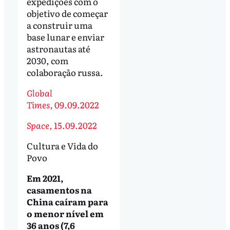
expedições com o
objetivo de começar
a construir uma
base lunar e enviar
astronautas até
2030, com
colaboração russa.
Global
Times,
09.09.2022
Space,
15.09.2022
Cultura e Vida do
Povo
Em 2021,
casamentos na
China caíram para
o menor nível em
36 anos (7,6