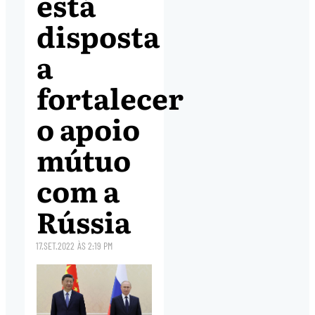
está
disposta
a
fortalecer
o apoio
mútuo
com a
Rússia
17.SET.2022
ÀS
2:19 PM