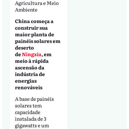
Agricultura e Meio
Ambiente
China começa a
construir sua
maior planta de
painéis solares em
deserto
de
Ningxia
, em
meio à rápida
ascensão da
indústria de
energias
renováveis
A base de painéis
solares tem
capacidade
instalada de 3
gigawatts e um