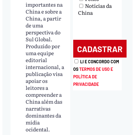
importantes na
Notícias da
China e sobre a
China
China, a partir
de uma
perspectiva do
Sul Global.
Produzido por
uma equipe
editorial
LI E CONCORDO COM
internacional, a
OS
TERMOS DE USO E
publicação visa
POLÍTICA DE
apoiar os
PRIVACIDADE
leitores a
compreender a
China além das
narrativas
dominantes da
mídia
ocidental.