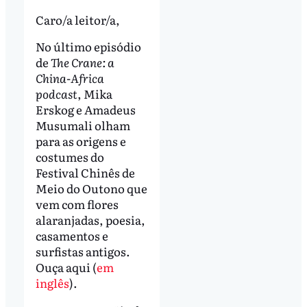
Caro/a leitor/a,
No último episódio
de
The Crane: a
China-Africa
podcast
, Mika
Erskog e Amadeus
Musumali olham
para as origens e
costumes do
Festival Chinês de
Meio do Outono que
vem com flores
alaranjadas, poesia,
casamentos e
surfistas antigos.
Ouça aqui (
em
inglês
).