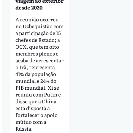
viagem ao exterior
desde 2020
A reunião ocorreu
no Uzbequistão com
a participação de 15
chefes de Estado; a
OCX, que tem oito
membros plenos e
acaba de acrescentar
o Irã, representa
41% da população
mundial e 24% do
PIB mundial. Xi se
reuniu com Putin e
disse que a China
está disposta a
fortalecer o apoio
mútuo com a
Rússia.