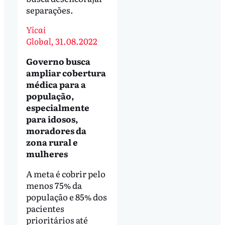
separações.
Yicai
Global,
31.08.2022
Governo busca
ampliar cobertura
médica para a
população,
especialmente
para idosos,
moradores da
zona rural e
mulheres
A meta é cobrir pelo
menos 75% da
população e 85% dos
pacientes
prioritários até