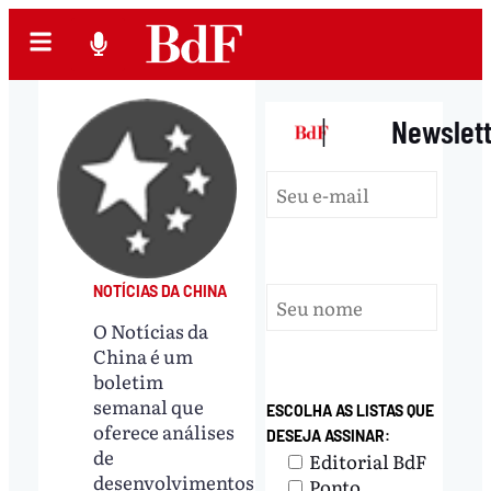
|
Newslet
NOTÍCIAS DA CHINA
O Notícias da
China é um
boletim
semanal que
ESCOLHA AS LISTAS QUE
oferece análises
DESEJA ASSINAR:
de
Editorial BdF
desenvolvimentos
Ponto