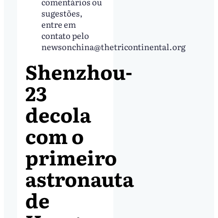
comentários ou
sugestões,
entre em
contato pelo
newsonchina@thetricontinental.org
Shenzhou-
23
decola
com o
primeiro
astronauta
de