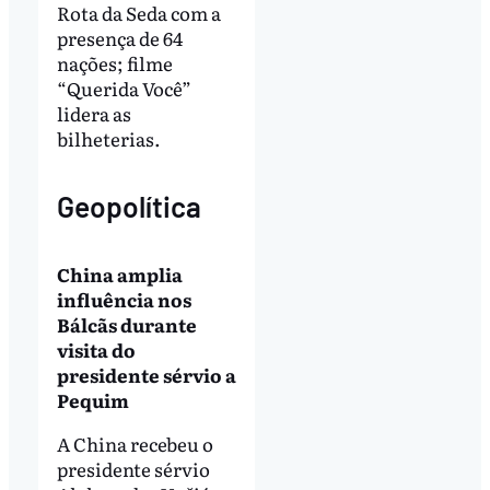
Rota da Seda com a
presença de 64
nações; filme
“Querida Você”
lidera as
bilheterias.
Geopolítica
China amplia
influência nos
Bálcãs durante
visita do
presidente sérvio a
Pequim
A China recebeu o
presidente sérvio