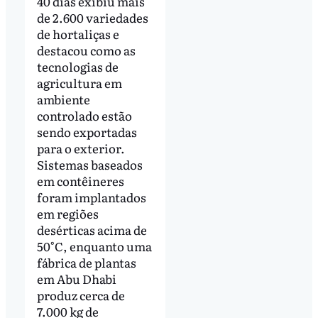
40 dias exibiu mais
de 2.600 variedades
de hortaliças e
destacou como as
tecnologias de
agricultura em
ambiente
controlado estão
sendo exportadas
para o exterior.
Sistemas baseados
em contêineres
foram implantados
em regiões
desérticas acima de
50°C, enquanto uma
fábrica de plantas
em Abu Dhabi
produz cerca de
7.000 kg de