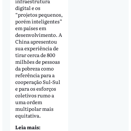
infraestrutura
digital e os
“projetos pequenos,
porém inteligentes”
em países em
desenvolvimento. A
China apresentou
sua experiência de
tirar cerca de 800
milhões de pessoas
da pobreza como
referência para a
cooperação Sul-Sul
e para os esforços
coletivos rumo a
uma ordem
multipolar mais
equitativa.
Leia mais: