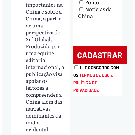
Ponto
importantes na
Notícias da
China e sobre a
China
China, a partir
de uma
perspectiva do
Sul Global.
Produzido por
uma equipe
editorial
internacional, a
LI E CONCORDO COM
publicação visa
OS
TERMOS DE USO E
apoiar os
POLÍTICA DE
leitores a
PRIVACIDADE
compreender a
China além das
narrativas
dominantes da
mídia
ocidental.