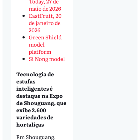
Today, 27 de
maio de 2026
EastFruit, 20
de janeiro de
2026
Green Shield
model
platform
Si Nong model
Tecnologia de
estufas
inteligentes é
destaque na Expo
de Shouguang, que
exibe 2.600
variedades de
hortaliças
Em Shouguang,