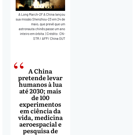
A Long March-2F A China lançou
sua missão Shenzhou-23 em 24 de
maio, que prevê que um
astronauta chinês passe um ano
inteiro em órbita.
|
Crédito: CN-
STR / AFP/ China OUT
A China
pretende levar
humanos à lua
até 2030; mais
de 100
experimentos
em ciência da
vida, medicina
aeroespacial e
pesquisa de