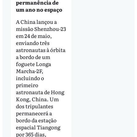
permanência de
um ano no espaço
A China lançou a
missão Shenzhou-23
em 24 de maio,
enviando três
astronautas à órbita
a bordo de um
foguete Longa
Marcha-2F,
incluindo o
primeiro
astronauta de Hong
Kong, China. Um
dos tripulantes
permanecerá a
bordo da estação
espacial Tiangong
por 365 dias,