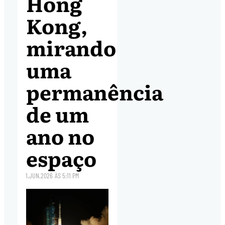
Hong
Kong,
mirando
uma
permanência
de um
ano no
espaço
1.JUN.2026
ÀS
5:11 PM