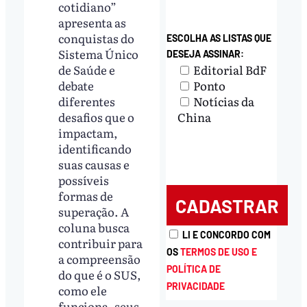
cotidiano”
apresenta as
conquistas do
ESCOLHA AS LISTAS QUE
Sistema Único
DESEJA ASSINAR:
Editorial BdF
de Saúde e
Ponto
debate
Notícias da
diferentes
China
desafios que o
impactam,
identificando
suas causas e
possíveis
formas de
superação. A
coluna busca
LI E CONCORDO COM
contribuir para
OS
TERMOS DE USO E
a compreensão
POLÍTICA DE
do que é o SUS,
PRIVACIDADE
como ele
funciona, seus