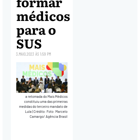
formar
médicos
para o
SUS
3.MAIO.2023
ÀS
1:59 PM
a retomada do Mais Médicos
constituiu uma das primeiras
medidas do terceiro mandato de
Lula
|
Crédito: Foto: Marcelo
Camargo/ Agência Brasil