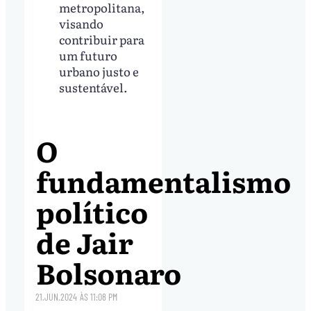
metropolitana,
visando
contribuir para
um futuro
urbano justo e
sustentável.
O
fundamentalismo
político
de Jair
Bolsonaro
21.JUN.2024
ÀS
11:08 PM