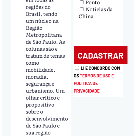
Ponto
regiões do
Notícias da
Brasil, tendo
China
um núcleo na
Região
Metropolitana
de São Paulo. As
colunas são e
tratam de temas
como
mobilidade,
LI E CONCORDO COM
moradia,
OS
TERMOS DE USO E
segurança e
POLÍTICA DE
urbanismo. Um
PRIVACIDADE
olhar crítico e
propositivo
sobre o
desenvolvimento
de São Paulo e
sua região