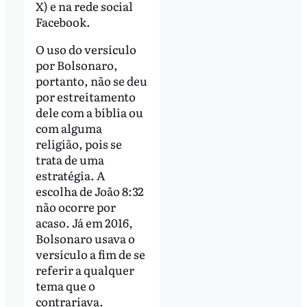
X) e na rede social
Facebook.
O uso do versículo
por Bolsonaro,
portanto, não se deu
por estreitamento
dele com a bíblia ou
com alguma
religião, pois se
trata de uma
estratégia. A
escolha de João 8:32
não ocorre por
acaso. Já em 2016,
Bolsonaro usava o
versículo a fim de se
referir a qualquer
tema que o
contrariava.