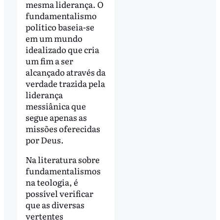
mesma liderança. O
fundamentalismo
político baseia-se
em um mundo
idealizado que cria
um fim a ser
alcançado através da
verdade trazida pela
liderança
messiânica que
segue apenas as
missões oferecidas
por Deus.
Na literatura sobre
fundamentalismos
na teologia, é
possível verificar
que as diversas
vertentes