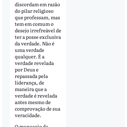
discordam em razão
do pilar religioso
que professam, mas
tem em comum o
desejo irrefreável de
ter a posse exclusiva
da verdade. Não é
uma verdade
qualquer. É a
verdade revelada
por Deus e
repassada pela
liderança, de
maneira que a
verdade é revelada
antes mesmo de
comprovação de sua
veracidade.
O manuseio da