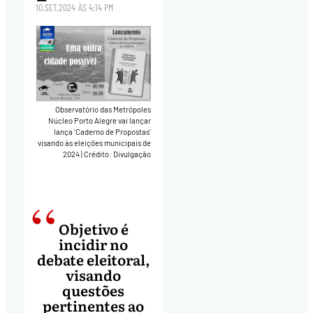
10.SET.2024
ÀS
4:14 PM
Observatório das Metrópoles
Núcleo Porto Alegre vai lançar
lança ‘Caderno de Propostas’
visando às eleições municipais de
2024
|
Crédito: Divulgação
Objetivo é
incidir no
debate eleitoral,
visando
questões
pertinentes ao