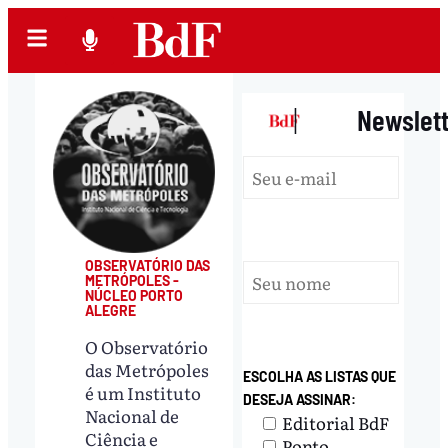
|
Newslet
OBSERVATÓRIO DAS
METRÓPOLES -
NÚCLEO PORTO
ALEGRE
O Observatório
das Metrópoles
ESCOLHA AS LISTAS QUE
é um Instituto
DESEJA ASSINAR:
Nacional de
Editorial BdF
Ciência e
Ponto