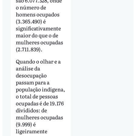
são 6.077.328, onde
o número de
homens ocupados
(3.365.490) é
significativamente
maior do que o de
mulheres ocupadas
(2.711.839).
Quando o olhar e a
análise da
desocupação
passam para a
população indígena,
o total de pessoas
ocupadas é de 19.176
divididos: de
mulheres ocupadas
(9.999) é
ligeiramente