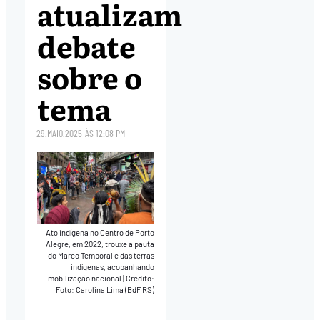
atualizam
debate
sobre o
tema
29.MAIO.2025
ÀS
12:08 PM
Ato indígena no Centro de Porto
Alegre, em 2022, trouxe a pauta
do Marco Temporal e das terras
indígenas, acopanhando
mobilização nacional
|
Crédito:
Foto: Carolina Lima (BdF RS)