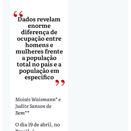
Dados revelam
enorme
diferença de
ocupação entre
homens e
mulheres frente
a população
total no país e a
população em
específico
Moisés Waismann* e
Judite Sanson de
Bem
**
O dia 19 de abril, no
Brasil, é