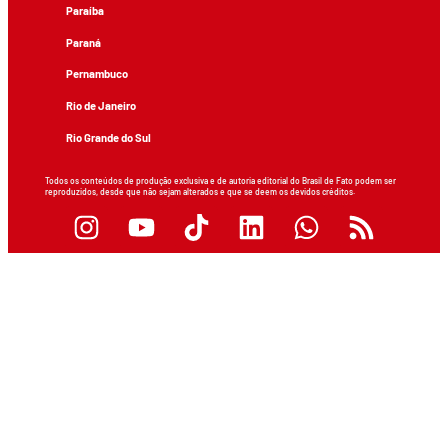
Paraíba
Paraná
Pernambuco
Rio de Janeiro
Rio Grande do Sul
Todos os conteúdos de produção exclusiva e de autoria editorial do Brasil de Fato podem ser
reproduzidos, desde que não sejam alterados e que se deem os devidos créditos.