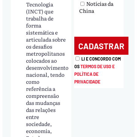
Notícias da
Tecnologia
China
(INCT) que
trabalha de
forma
sistemática e
articulada sobre
os desafios
metropolitanos
LI E CONCORDO COM
colocados ao
desenvolvimento
OS
TERMOS DE USO E
nacional, tendo
POLÍTICA DE
como
PRIVACIDADE
referência a
compreensão
das mudanças
das relações
entre
sociedade,
economia,