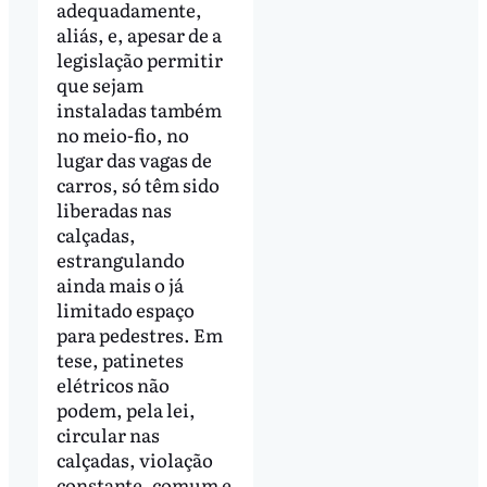
adequadamente,
aliás, e, apesar de a
legislação permitir
que sejam
instaladas também
no meio-fio, no
lugar das vagas de
carros, só têm sido
liberadas nas
calçadas,
estrangulando
ainda mais o já
limitado espaço
para pedestres. Em
tese, patinetes
elétricos não
podem, pela lei,
circular nas
calçadas, violação
constante, comum e