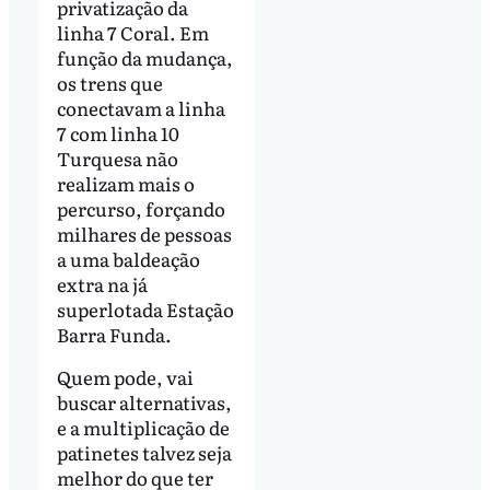
privatização da
linha 7 Coral. Em
função da mudança,
os trens que
conectavam a linha
7 com linha 10
Turquesa não
realizam mais o
percurso, forçando
milhares de pessoas
a uma baldeação
extra na já
superlotada Estação
Barra Funda.
Quem pode, vai
buscar alternativas,
e a multiplicação de
patinetes talvez seja
melhor do que ter