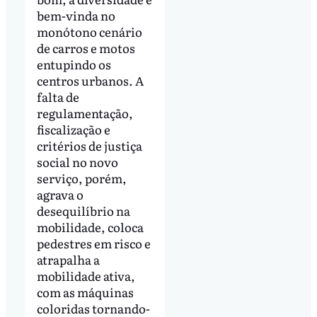
bem-vinda no
monótono cenário
de carros e motos
entupindo os
centros urbanos. A
falta de
regulamentação,
fiscalização e
critérios de justiça
social no novo
serviço, porém,
agrava o
desequilíbrio na
mobilidade, coloca
pedestres em risco e
atrapalha a
mobilidade ativa,
com as máquinas
coloridas tornando-