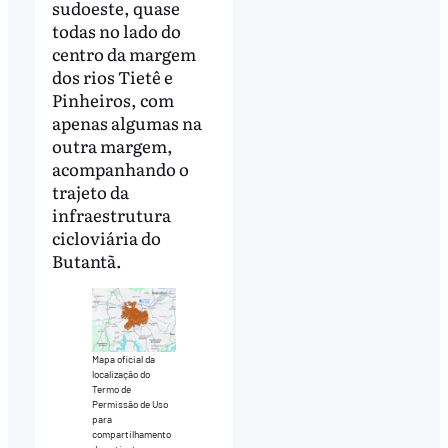
sudoeste, quase
todas no lado do
centro da margem
dos rios Tietê e
Pinheiros, com
apenas algumas na
outra margem,
acompanhando o
trajeto da
infraestrutura
cicloviária do
Butantã.
Mapa oficial da
localização do
Termo de
Permissão de Uso
para
compartilhamento