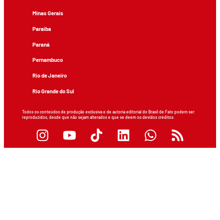
Minas Gerais
Paraíba
Paraná
Pernambuco
Rio de Janeiro
Rio Grande do Sul
Todos os conteúdos de produção exclusiva e de autoria editorial do Brasil de Fato podem ser
reproduzidos, desde que não sejam alterados e que se deem os devidos créditos.