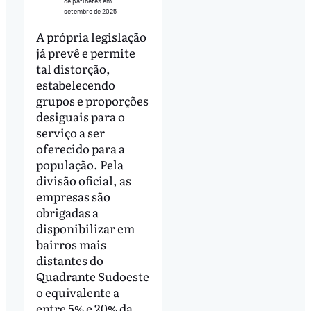
de patinetes em
setembro de 2025
A própria legislação
já prevê e permite
tal distorção,
estabelecendo
grupos e proporções
desiguais para o
serviço a ser
oferecido para a
população. Pela
divisão oficial, as
empresas são
obrigadas a
disponibilizar em
bairros mais
distantes do
Quadrante Sudoeste
o equivalente a
entre 5% e 20% da