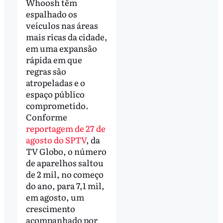
Whoosh têm
espalhado os
veículos nas áreas
mais ricas da cidade,
em uma expansão
rápida em que
regras são
atropeladas e o
espaço público
comprometido.
Conforme
reportagem de 27 de
agosto do SPTV
, da
TV Globo, o número
de aparelhos saltou
de 2 mil, no começo
do ano, para 7,1 mil,
em agosto, um
crescimento
acompanhado por