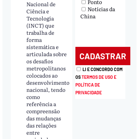
Ponto
Nacional de
Notícias da
Ciência e
China
Tecnologia
(INCT) que
trabalha de
forma
sistemática e
articulada sobre
os desafios
metropolitanos
LI E CONCORDO COM
colocados ao
OS
TERMOS DE USO E
desenvolvimento
POLÍTICA DE
nacional, tendo
PRIVACIDADE
como
referência a
compreensão
das mudanças
das relações
entre