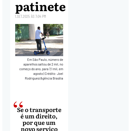
patinete
1.SET.2025
ÀS
7:04 PM
Em São Paulo, número de
aparelhos saltou de 2 mil, no
começo do ano, para 7,1 mil, em
agosto
|
Crédito: Joel
Rodrigues/Agência Brasília
Se o transporte
é um direito,
por que um
novo serviço