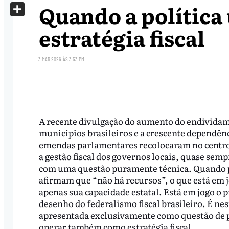
X
Quando a política
Share
estratégia fiscal
3.MAR.2026
ÀS
3:53 PM
A recente divulgação do aumento do endivida
municípios brasileiros e a crescente dependên
emendas parlamentares recolocaram no centro
a gestão fiscal dos governos locais, quase semp
com uma questão puramente técnica. Quando 
afirmam que “não há recursos”, o que está em j
apenas sua capacidade estatal. Está em jogo o 
desenho do federalismo fiscal brasileiro. É ne
apresentada exclusivamente como questão de 
operar também como estratégia fiscal.