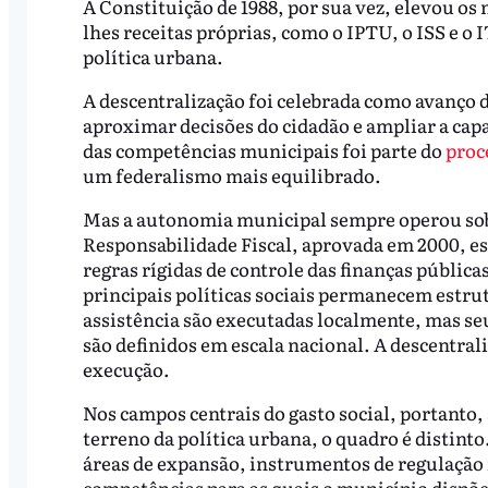
A Constituição de 1988, por sua vez, elevou os
lhes receitas próprias, como o IPTU, o ISS e o 
política urbana.
A descentralização foi celebrada como avanço d
aproximar decisões do cidadão e ampliar a cap
das competências municipais foi parte do
proc
um federalismo mais equilibrado.
Mas a autonomia municipal sempre operou sob 
Responsabilidade Fiscal, aprovada em 2000, e
regras rígidas de controle das finanças públic
principais políticas sociais permanecem estrut
assistência são executadas localmente, mas seu
são definidos em escala nacional. A descentral
execução.
Nos campos centrais do gasto social, portanto,
terreno da política urbana, o quadro é distint
áreas de expansão, instrumentos de regulação f
competências para as quais o município dispõe