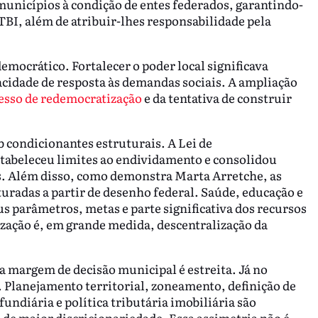
 municípios à condição de entes federados, garantindo-
ITBI, além de atribuir-lhes responsabilidade pela
emocrático. Fortalecer o poder local significava
acidade de resposta às demandas sociais. A ampliação
esso de redemocratização
e da tentativa de construir
condicionantes estruturais. A Lei de
stabeleceu limites ao endividamento e consolidou
as. Além disso, como demonstra Marta Arretche, as
uradas a partir de desenho federal. Saúde, educação e
s parâmetros, metas e parte significativa dos recursos
ização é, em grande medida, descentralização da
 a margem de decisão municipal é estreita. Já no
o. Planejamento territorial, zoneamento, definição de
undiária e política tributária imobiliária são
 de maior discricionariedade. Essa assimetria não é