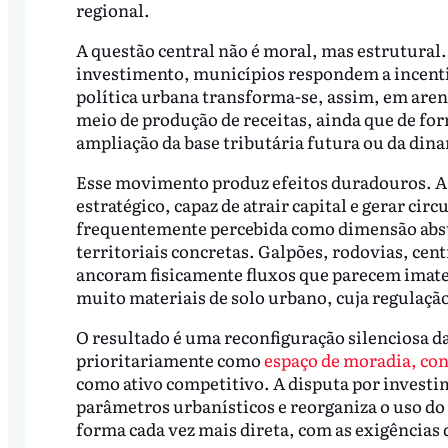
regional.
A questão central não é moral, mas estrutural.
investimento, municípios respondem a incentiv
política urbana transforma-se, assim, em arena 
meio de produção de receitas, ainda que de for
ampliação da base tributária futura ou da di
Esse movimento produz efeitos duradouros. A t
estratégico, capaz de atrair capital e gerar ci
frequentemente percebida como dimensão abst
territoriais concretas. Galpões, rodovias, cent
ancoram fisicamente fluxos que parecem imater
muito materiais de solo urbano, cuja regulação 
O resultado é uma reconfiguração silenciosa da
prioritariamente como
espaço de moradia, con
como ativo competitivo. A disputa por investi
parâmetros urbanísticos e reorganiza o uso do 
forma cada vez mais direta, com as exigências d