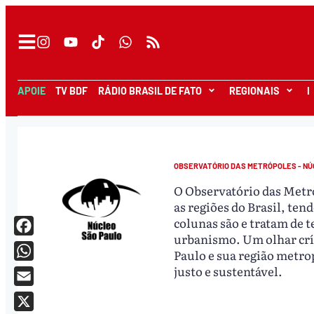
APOIE
TV BDF
RÁDIO BRASIL DE FATO
REGIONAIS
I
OBSERVATÓRIO DAS METRÓPOLES - NÚ
O Observatório das Metró
as regiões do Brasil, te
colunas são e tratam de 
urbanismo. Um olhar crít
Facebook
Paulo e sua região metro
WhatsApp
justo e sustentável.
Email