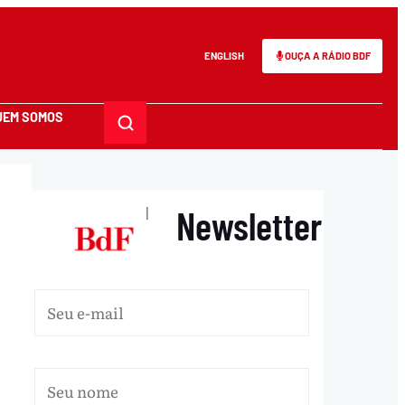
ENGLISH
OUÇA A RÁDIO BDF
UEM SOMOS
Newsletter
|