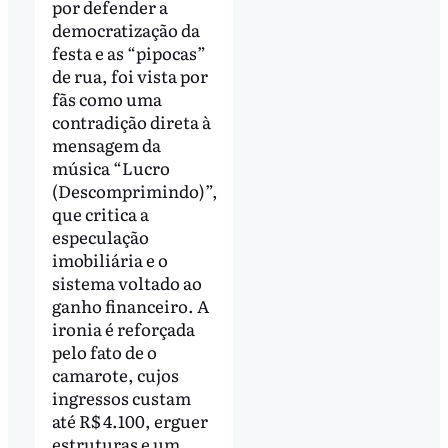
por defender a
democratização da
festa e as “pipocas”
de rua, foi vista por
fãs como uma
contradição direta à
mensagem da
música “Lucro
(Descomprimindo)”,
que critica a
especulação
imobiliária e o
sistema voltado ao
ganho financeiro. A
ironia é reforçada
pelo fato de o
camarote, cujos
ingressos custam
até R$ 4.100, erguer
estruturas e um