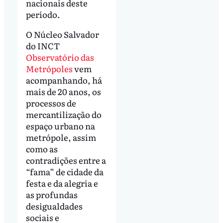
nacionais deste
período.
O Núcleo Salvador
do INCT
Observatório das
Metrópoles
vem
acompanhando, há
mais de 20 anos, os
processos de
mercantilização do
espaço urbano na
metrópole, assim
como as
contradições entre a
“fama” de cidade da
festa e da alegria e
as profundas
desigualdades
sociais e