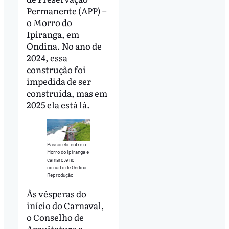
Permanente (APP) –
o Morro do
Ipiranga, em
Ondina. No ano de
2024, essa
construção foi
impedida de ser
construída, mas em
2025 ela está lá.
Passarela entre o
Morro do Ipiranga e
camarote no
circuito de Ondina –
Reprodução
Às vésperas do
início do Carnaval,
o Conselho de
Arquitetura e