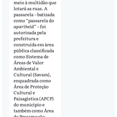
meio à multidão que
lotará as ruas. A
passarela – batizada
como “passarela do
apartheid
” – foi
autorizada pela
prefeitura e
construída em área
pública classificada
como Sistema de
Áreas de Valor
Ambiental e
Cultural (Savam),
enquadrada como
Área de Proteção
Cultural e
Paisagística (APCP)
do município e
também como Área
de Preservação