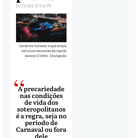
10.FEV.2026
ÀS
5:43 PM
Camarote Salvador ergue ampla
estrutura nas areias da capital
baiana
|
Crédito: Divulgação
A precariedade
nas condições
de vida dos
soteropolitanos
é a regra, seja no
período de
Carnaval ou fora
dele