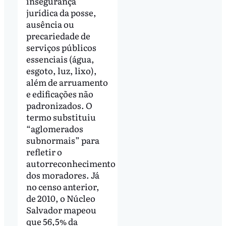
insegurança
jurídica da posse,
ausência ou
precariedade de
serviços públicos
essenciais (água,
esgoto, luz, lixo),
além de arruamento
e edificações não
padronizados. O
termo substituiu
“aglomerados
subnormais” para
refletir o
autorreconhecimento
dos moradores. Já
no censo anterior,
de 2010, o Núcleo
Salvador mapeou
que 56,5% da