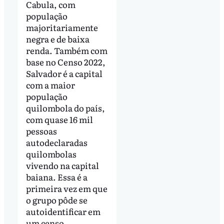
Cabula, com
população
majoritariamente
negra e de baixa
renda. Também com
base no Censo 2022,
Salvador é a capital
com a maior
população
quilombola do país,
com quase 16 mil
pessoas
autodeclaradas
quilombolas
vivendo na capital
baiana. Essa é a
primeira vez em que
o grupo pôde se
autoidentificar em
um censo.