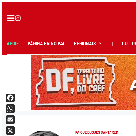
APOIE
PÁGINA PRINCIPAL
REGIONAIS
|
CULTU
Facebook
WhatsApp
Email
PAÍQUE DUQUES SANTARÉM