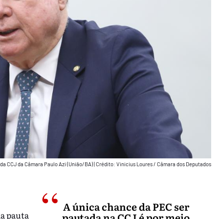
 da CCJ da Câmara Paulo Azi (União/BA)
|
Crédito: Vinicius Loures / Câmara dos Deputados
A única chance da PEC ser
a pauta
pautada na CCJ é por meio