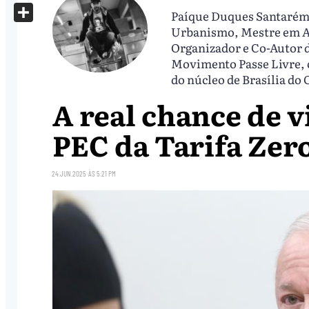
X
Paíque Duques Santarém 
Share
Urbanismo, Mestre em An
Organizador e Co-Autor d
Movimento Passe Livre, 
do núcleo de Brasília do
A real chance de v
PEC da Tarifa Zer
24.JUN.2025
ÀS
5:21 PM