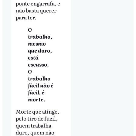
ponte engarrafa, e
não basta querer
para ter.
O
trabalho,
mesmo
que duro,
está
escasso.
O
trabalho
fácil não é
fácil, é
morte.
Morte que atinge,
pelo tiro de fuzil,
quem trabalha
duro, quem não