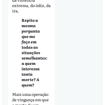
extrema, do ódio, da
ira.
Repito a
mesma
pergunta
que me
faço em
todas as
situações
semelhantes:
a quem
interessa
tanta
morte? A
quem?
Mais uma operação
de vingança em que
a morte de um