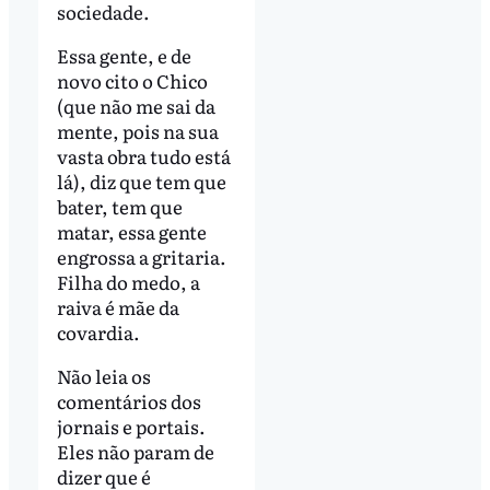
sociedade.
Essa gente, e de
novo cito o Chico
(que não me sai da
mente, pois na sua
vasta obra tudo está
lá), diz que tem que
bater, tem que
matar, essa gente
engrossa a gritaria.
Filha do medo, a
raiva é mãe da
covardia.
Não leia os
comentários dos
jornais e portais.
Eles não param de
dizer que é