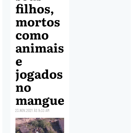
filhos,
mortos
como
animais
e
jogados
no
mangue
23.NOV.2021
ÀS
9:33 AM