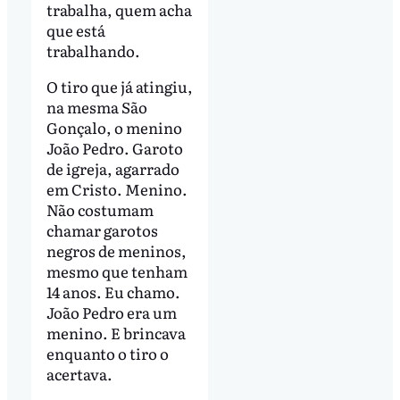
trabalha, quem acha
que está
trabalhando.
O tiro que já atingiu,
na mesma São
Gonçalo, o menino
João Pedro. Garoto
de igreja, agarrado
em Cristo. Menino.
Não costumam
chamar garotos
negros de meninos,
mesmo que tenham
14 anos. Eu chamo.
João Pedro era um
menino. E brincava
enquanto o tiro o
acertava.