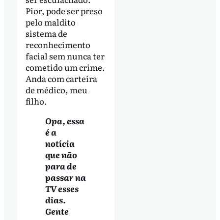
Pior, pode ser preso
pelo maldito
sistema de
reconhecimento
facial sem nunca ter
cometido um crime.
Anda com carteira
de médico, meu
filho.
Opa, essa
é a
notícia
que não
para de
passar na
TV esses
dias.
Gente