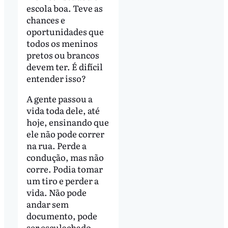
escola boa. Teve as
chances e
oportunidades que
todos os meninos
pretos ou brancos
devem ter. É difícil
entender isso?
A gente passou a
vida toda dele, até
hoje, ensinando que
ele não pode correr
na rua. Perde a
condução, mas não
corre. Podia tomar
um tiro e perder a
vida. Não pode
andar sem
documento, pode
ser esculachado.