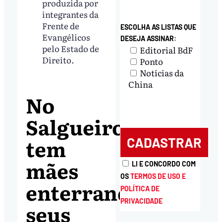
produzida por
integrantes da
Frente de
ESCOLHA AS LISTAS QUE
Evangélicos
DESEJA ASSINAR:
pelo Estado de
Editorial BdF
Direito.
Ponto
Notícias da
China
No
Salgueiro,
tem
mães
LI E CONCORDO COM
OS
TERMOS DE USO E
enterrando
POLÍTICA DE
PRIVACIDADE
seus