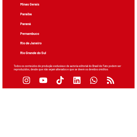
Minas Gerais
Paraíba
Paraná
Pernambuco
Rio de Janeiro
Rio Grande do Sul
Todos os conteúdos de produção exclusiva e de autoria editorial do Brasil de Fato podem ser
reproduzidos, desde que não sejam alterados e que se deem os devidos créditos.