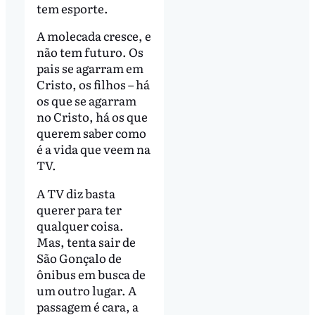
tem esporte.
A molecada cresce, e
não tem futuro. Os
pais se agarram em
Cristo, os filhos – há
os que se agarram
no Cristo, há os que
querem saber como
é a vida que veem na
TV.
A TV diz basta
querer para ter
qualquer coisa.
Mas, tenta sair de
São Gonçalo de
ônibus em busca de
um outro lugar. A
passagem é cara, a