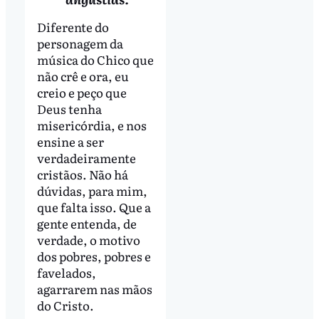
Diferente do
personagem da
música do Chico que
não crê e ora, eu
creio e peço que
Deus tenha
misericórdia, e nos
ensine a ser
verdadeiramente
cristãos. Não há
dúvidas, para mim,
que falta isso. Que a
gente entenda, de
verdade, o motivo
dos pobres, pobres e
favelados,
agarrarem nas mãos
do Cristo.