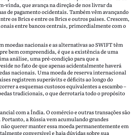
-vinda, que avança na direção de nos livrar da
emas de pagamento ocidentais. Também vêm avançando
tre os Brics e entre os Brics e outros países. Crescem,
ionais entre bancos centrais, primordialmente com o
m moedas nacionais e as alternativas ao SWIFT têm
mpre bem compreendida, é que a existência de uma
tima análise, uma pré-condição para que a
eside no fato de que apenas acidentalmente haverá
oedas nacionais. Uma moeda de reserva internacional
aíses registrem superávits e déficits ao longo do
ecorrer a esquemas custosos equivalentes a escambo –
edas tradicionais, o que derrotaria todo o propósito
ncial com a Índia. O comércio e outras transações são
. Portanto, a Rússia vem acumulando grandes
ode não querer manter essa moeda permanentemente em
otalmente conversível e haja dúvidas sobre sua