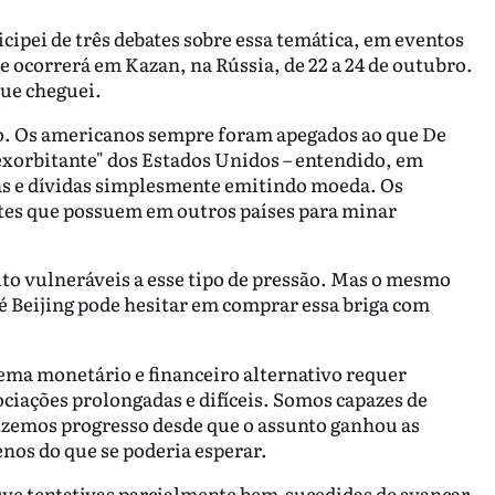
ipei de três debates sobre essa temática, em eventos
ue ocorrerá em Kazan, na Rússia, de 22 a 24 de outubro.
que cheguei.
tico. Os americanos sempre foram apegados ao que De
 exorbitante" dos Estados Unidos – entendido, em
as e dívidas simplesmente emitindo moeda. Os
ntes que possuem em outros países para minar
o vulneráveis a esse tipo de pressão. Mas o mesmo
Até Beijing pode hesitar em comprar essa briga com
ema monetário e financeiro alternativo requer
ciações prolongadas e difíceis. Somos capazes de
fizemos progresso desde que o assunto ganhou as
nos do que se poderia esperar.
ouve tentativas parcialmente bem-sucedidas de avançar.