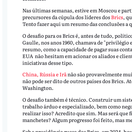
Nas últimas semanas, estive em Moscou e partic
precursores da cúpula dos líderes dos
Brics
, q
Tento fazer aqui um resumo das conclusões a 
O desafio para os Brics é, antes de tudo, polí
Gaulle, nos anos 1960, chamava de "privilégio
resumo, como a capacidade de pagar suas cont
EUA não hesitam em acionar os aliados e clie
iniciativas desse tipo.
China, Rússia e Irã
não são provavelmente muit
não pode ser dito de outros países dos Brics. 
Washington.
O desafio também é técnico. Construir um sist
trabalho árduo e especializado, bem como nego
realizar isso? Acredito que sim. Mas será que 
manchetes? Algum progresso foi feito, mas me
Sob a presidência russa dos Brics, em 2024, h