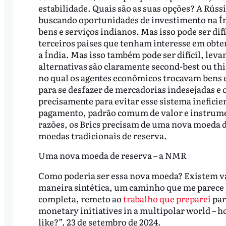
estabilidade. Quais são as suas opções? A Rúss
buscando oportunidades de investimento na Ín
bens e serviços indianos. Mas isso pode ser di
terceiros países que tenham interesse em obt
a Índia. Mas isso também pode ser difícil, lev
alternativas são claramente second-best ou th
no qual os agentes econômicos trocavam bens e 
para se desfazer de mercadorias indesejadas e 
precisamente para evitar esse sistema ineficie
pagamento, padrão comum de valor e instrume
razões, os Brics precisam de uma nova moeda d
moedas tradicionais de reserva.
Uma nova moeda de reserva – a NMR
Como poderia ser essa nova moeda? Existem vár
maneira sintética, um caminho que me parece
completa, remeto ao
trabalho que preparei
par
monetary initiatives in a multipolar world – h
like?”, 23 de setembro de 2024.