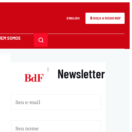
ENGLISH
OUÇA A RÁDIO BDF
UEM SOMOS
Newsletter
|