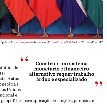
Cúpula do Brics começa nesta terça-feira (22) na África do Sul
|
Crédito: Wu Hong Pool/AFP
Construir um sistema
sibilidade
monetário e financeiro
te-
alternativo requer trabalho
is. A atual
árduo e especializado
onetária e
ados Unidos
ncional e
geopolítica para aplicação de sanções, punições e