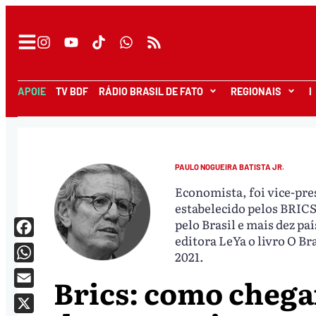
APOIE
TV BDF
RÁDIO BRASIL DE FATO
REGIONAIS
I
PAULO NOGUEIRA BATISTA JR.
Economista, foi vice-pr
estabelecido pelos BRICS 
pelo Brasil e mais dez pa
editora LeYa o livro O Br
Facebook
2021.
WhatsApp
Brics: como cheg
Email