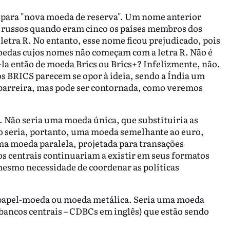
para "nova moeda de reserva". Um nome anterior
s russos quando eram cinco os países membros dos
etra R. No entanto, esse nome ficou prejudicado, pois
das cujos nomes não começam com a letra R. Não é
la então de moeda Brics ou Brics+? Infelizmente, não.
os BRICS parecem se opor à ideia, sendo a Índia um
barreira, mas pode ser contornada, como veremos
. Não seria uma moeda única, que substituiria as
o seria, portanto, uma moeda semelhante ao euro,
a moeda paralela, projetada para transações
os centrais continuariam a existir em seus formatos
mesmo necessidade de coordenar as políticas
e papel-moeda ou moeda metálica. Seria uma moeda
 bancos centrais – CDBCs em inglês) que estão sendo