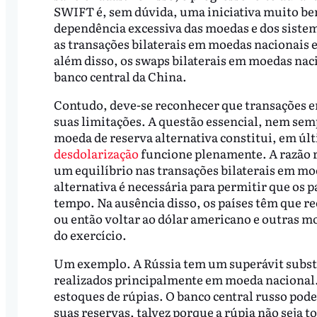
SWIFT é, sem dúvida, uma iniciativa muito bem
dependência excessiva das moedas e dos sist
as transações bilaterais em moedas nacionais en
além disso, os swaps bilaterais em moedas nac
banco central da China.
Contudo, deve-se reconhecer que transações e
suas limitações. A questão essencial, nem se
moeda de reserva alternativa constitui, em úl
desdolarização
funcione plenamente. A razão r
um equilíbrio nas transações bilaterais em m
alternativa é necessária para permitir que os p
tempo. Na ausência disso, os países têm que r
ou então voltar ao dólar americano e outras mo
do exercício.
Um exemplo. A Rússia tem um superávit substa
realizados principalmente em moeda nacional
estoques de rúpias. O banco central russo p
suas reservas, talvez porque a rúpia não seja t