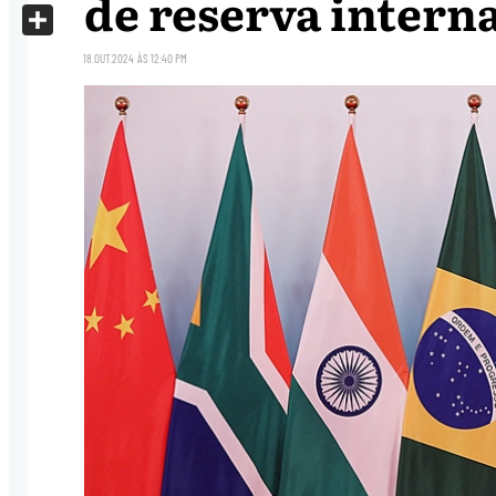
de reserva intern
X
Share
18.OUT.2024
ÀS
12:40 PM