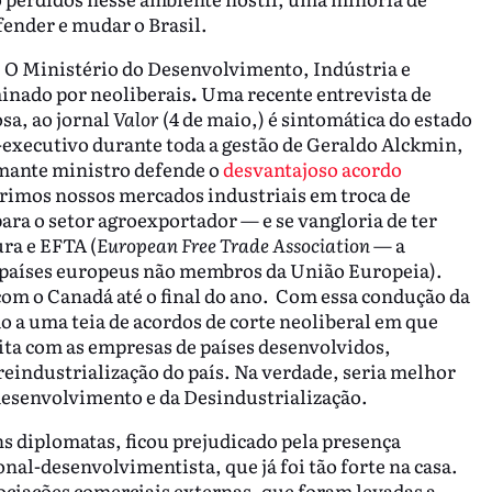
fender e mudar o Brasil.
. O Ministério do Desenvolvimento, Indústria e
inado por neoliberais
.
Uma recente entrevista de
sa, ao jornal
Valor
(4 de maio,) é sintomática do estado
o-executivo durante toda a gestão de Geraldo Alckmin,
lamante ministro defende o
desvantajoso acordo
rimos nossos mercados industriais em troca de
ara o setor agroexportador — e se vangloria de ter
ra e EFTA (
European Free Trade Association
— a
s países europeus não membros da União Europeia).
om o Canadá até o final do ano. Com essa condução da
o a uma teia de acordos de corte neoliberal em que
ta com as empresas de países desenvolvidos,
reindustrialização do país. Na verdade, seria melhor
esenvolvimento e da Desindustrialização.
ns diplomatas, ficou prejudicado pela presença
onal-desenvolvimentista, que já foi tão forte na casa.
egociações comerciais externas, que foram levadas a