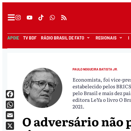
APOIE
TV BDF
RÁDIO BRASIL DE FATO
REGIONAIS
I
PAULO NOGUEIRA BATISTA JR.
Economista, foi vice-pr
estabelecido pelos BRICS 
pelo Brasil e mais dez pa
editora LeYa o livro O Br
Facebook
2021.
WhatsApp
O adversário não 
Email