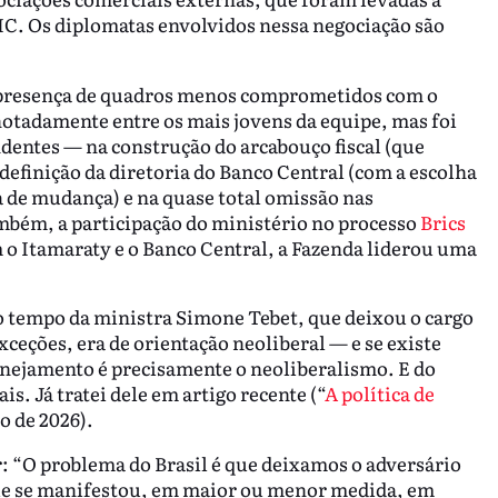
IC. Os diplomatas envolvidos nessa negociação são
a presença de quadros menos comprometidos com o
notadamente entre os mais jovens da equipe, mas foi
ndentes — na construção do arcabouço fiscal (que
efinição da diretoria do Banco Central (com a escolha
 de mudança) e na quase total omissão nas
ambém, a participação do ministério no processo
Brics
 o Itamaraty e o Banco Central, a Fazenda liderou uma
 tempo da ministra Simone Tebet, que deixou o cargo
xceções, era de orientação neoliberal — e se existe
nejamento é precisamente o neoliberalismo. E do
s. Já tratei dele em artigo recente (“
A política de
io de 2026).
: “O problema do Brasil é que deixamos o adversário
que se manifestou, em maior ou menor medida, em