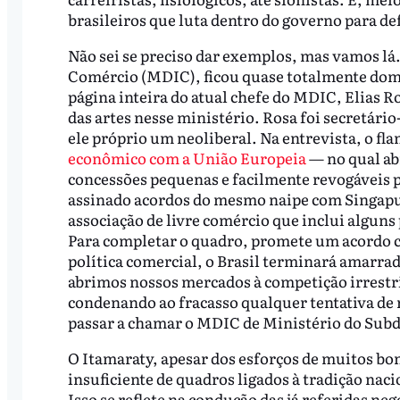
brasileiros que luta dentro do governo para de
Não sei se preciso dar exemplos, mas vamos lá
Comércio (MDIC), ficou quase totalmente dom
página inteira do atual chefe do MDIC, Elias Ro
das artes nesse ministério. Rosa foi secretári
ele próprio um neoliberal. Na entrevista, o f
econômico com a União Europeia
— no qual ab
concessões pequenas e facilmente revogáveis p
assinado acordos do mesmo naipe com Singapu
associação de livre comércio que inclui algun
Para completar o quadro, promete um acordo c
política comercial, o Brasil terminará amarrad
abrimos nossos mercados à competição irrestri
condenando ao fracasso qualquer tentativa de 
passar a chamar o MDIC de Ministério do Subd
O Itamaraty, apesar dos esforços de muitos bo
insuficiente de quadros ligados à tradição naci
Isso se reflete na condução das já referidas n