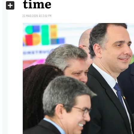
time
X
Share
22.MAIO.2026
ÀS
3:02 PM