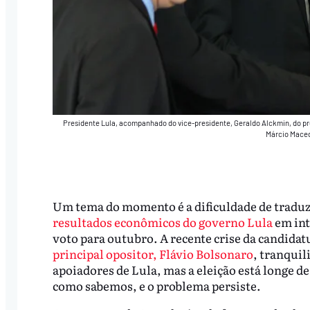
Presidente Lula, acompanhado do vice-presidente, Geraldo Alckmin, do pr
Márcio Maced
Um tema do momento é a dificuldade de tradu
resultados econômicos do governo Lula
em int
voto para outubro. A recente crise da candidat
principal opositor, Flávio Bolsonaro
, tranquil
apoiadores de Lula, mas a eleição está longe d
como sabemos, e o problema persiste.