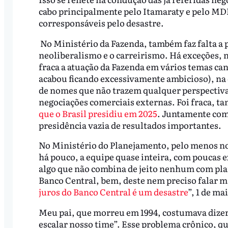
cabo principalmente pelo Itamaraty e pelo MD
corresponsáveis pelo desastre.
No Ministério da Fazenda, também faz falta 
neoliberalismo e o carreirismo. Há exceções, 
fraca a atuação da Fazenda em vários temas ca
acabou ficando excessivamente ambicioso), na d
de nomes que não trazem qualquer perspectiva
negociações comerciais externas. Foi fraca, t
que o Brasil presidiu em 2025
. Juntamente com
presidência vazia de resultados importantes.
No Ministério do Planejamento, pelo menos no
há pouco, a equipe quase inteira, com poucas e
algo que não combina de jeito nenhum com pla
Banco Central, bem, deste nem preciso falar mai
juros do Banco Central é um desastre
”, 1 de ma
Meu pai, que morreu em 1994, costumava dizer
escalar nosso time”. Esse problema crônico, 