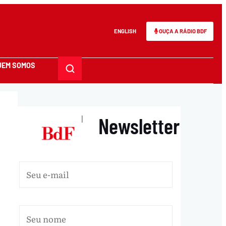
ENGLISH
OUÇA A RÁDIO BDF
UEM SOMOS
Newsletter
|