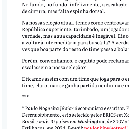
No fundo, no fundo, infelizmente, a escalação 
de cintura, mas falta espinha dorsal.
Na nossa seleção atual, temos como centroavan
República experiente, tarimbado, um jogador de
verdade, mas a sua capacidade é inegável. Eis 
a voltar à intermediária para buscá-la? A verd
vez que boa parte do resto do time passa a bola
Porém, convenhamos, o capitão pode reclamar?
escalassem a nossa seleção?
E ficamos assim com um time que joga para o e
time, claro, não se ganha partida nenhuma e
***
* Paulo Nogueira Júnior é economista e escritor. 
Desenvolvimento, estabelecido pelos BRICS em Xan
Brasil e mais 10 países em Washington, de 2007 a 
Estilhaços, em 2024. E-mail:
paulonbjr@hotmail