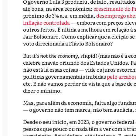
O governo Lula 3 produziu, de fato, resultados
até bons, na área econômica:
crescimento do P
próximo de 3% a.a. em média,
desemprego abe
inflação controlada
— embora com preços eleva
outros feitos. É nítida a melhora em relação à
Jair Bolsonaro. Como explicar que a eleição se
voto direcionada a Flávio Bolsonaro?
But it’s not the economy, stupid! (
mas não é a ec
célebre chavão oriundo dos Estados Unidos. 
não está lá essas coisas — vide os juros escorc
políticas governamentais inibidas
pelo arcabou
etc. E não vamos perder de vista que a base 
dizer o mínimo.
Mas, para além da economia, falta algo fundame
— o governo não tem marca, não tem audácia,
Desde o seu início, em 2023, o governo federal 
pessoas que pouco ou nada têm a ver com a tra
carreiristas, fisiológicos, até sionistas. E, m