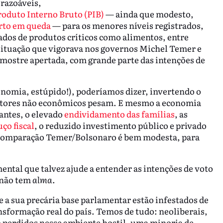
 razoáveis,
roduto Interno Bruto (PIB)
— ainda que modesto,
rto em queda
— para os menores níveis registrados,
dos de produtos críticos como alimentos, entre
 situação que vigorava nos governos Michel Temer e
 mostre apertada, com grande parte das intenções de
onomia, estúpido!), poderíamos dizer, invertendo o
Fatores não econômicos pesam. E mesmo a economia
hantes, o elevado
endividamento das famílias
, as
ço fiscal
, o reduzido investimento público e privado
de comparação Temer/Bolsonaro é bem modesta, para
ntal que talvez ajude a entender as intenções de voto
 não tem
alma
.
e a sua precária base parlamentar estão infestados de
nsformação real do país. Temos de tudo: neoliberais,
eio perdidos nesse ambiente hostil, uma minoria de