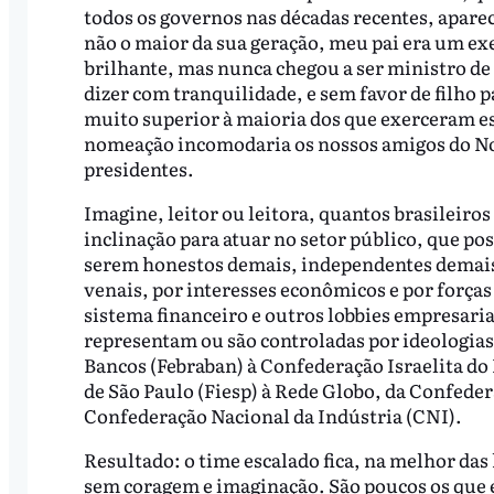
todos os governos nas décadas recentes, apare
não o maior da sua geração, meu pai era um ex
brilhante, mas nunca chegou a ser ministro de 
dizer com tranquilidade, e sem favor de filho 
muito superior à maioria dos que exerceram e
nomeação incomodaria os nossos amigos do No
presidentes.
Imagine, leitor ou leitora, quantos brasileiros
inclinação para atuar no setor público, que p
serem honestos demais, independentes demais,
venais, por interesses econômicos e por forças
sistema financeiro e outros lobbies empresariai
representam ou são controladas por ideologias 
Bancos (Febraban) à Confederação Israelita do 
de São Paulo (Fiesp) à Rede Globo, da Confeder
Confederação Nacional da Indústria (CNI).
Resultado: o time escalado fica, na melhor das 
sem coragem e imaginação. São poucos os que e