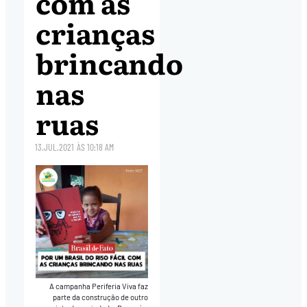
com as
crianças
brincando
nas
ruas
13.JUL.2021
ÀS
10:18 AM
A campanha Periferia Viva faz
parte da construção de outro