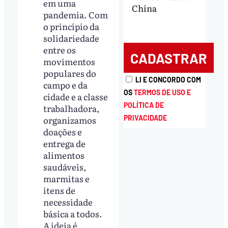
em uma
China
pandemia. Com
o princípio da
solidariedade
entre os
movimentos
populares do
LI E CONCORDO COM
campo e da
OS
TERMOS DE USO E
cidade e a classe
POLÍTICA DE
trabalhadora,
organizamos
PRIVACIDADE
doações e
entrega de
alimentos
saudáveis,
marmitas e
itens de
necessidade
básica a todos.
A ideia é