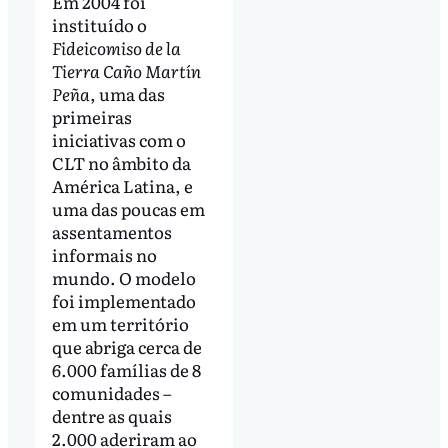
Em 2004 foi
instituído o
Fideicomiso de la
Tierra Caño Martín
Peña
, uma das
primeiras
iniciativas com o
CLT no âmbito da
América Latina, e
uma das poucas em
assentamentos
informais no
mundo. O modelo
foi implementado
em um território
que abriga cerca de
6.000 famílias de 8
comunidades –
dentre as quais
2.000 aderiram ao