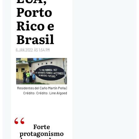
Porto
Rico e
Brasil
6.JAN.2022
ÀS
1:54 PM
Residentes del Caño Martín Peña
|
Crédito: Crédito: Line Algoed
Forte
protagonismo