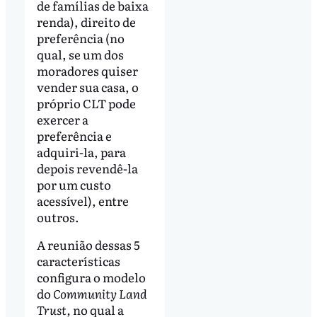
de famílias de baixa
renda), direito de
preferência (no
qual, se um dos
moradores quiser
vender sua casa, o
próprio CLT pode
exercer a
preferência e
adquiri-la, para
depois revendê-la
por um custo
acessível), entre
outros.
A reunião dessas 5
características
configura o modelo
do
Community Land
Trust,
no qual a