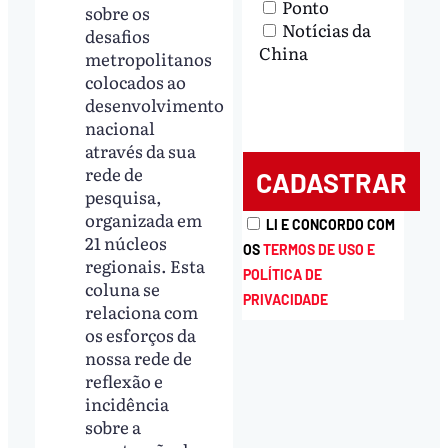
Ponto
sobre os
Notícias da
desafios
China
metropolitanos
colocados ao
desenvolvimento
nacional
através da sua
rede de
pesquisa,
organizada em
LI E CONCORDO COM
21 núcleos
OS
TERMOS DE USO E
regionais. Esta
POLÍTICA DE
coluna se
PRIVACIDADE
relaciona com
os esforços da
nossa rede de
reflexão e
incidência
sobre a