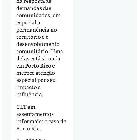
na resposta às
demandas das
comunidades, em
especial a
permanência no
território e o
desenvolvimento
comunitário. Uma
delas está situada
em Porto Rico e
merece atenção
especial por seu
impacto e
influência.
CLT em
assentamentos
informais: o caso de
Porto Rico