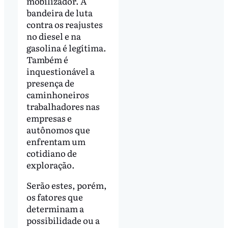
mobilizador. A
bandeira de luta
contra os reajustes
no diesel e na
gasolina é legítima.
Também é
inquestionável a
presença de
caminhoneiros
trabalhadores nas
empresas e
autônomos que
enfrentam um
cotidiano de
exploração.
Serão estes, porém,
os fatores que
determinam a
possibilidade ou a