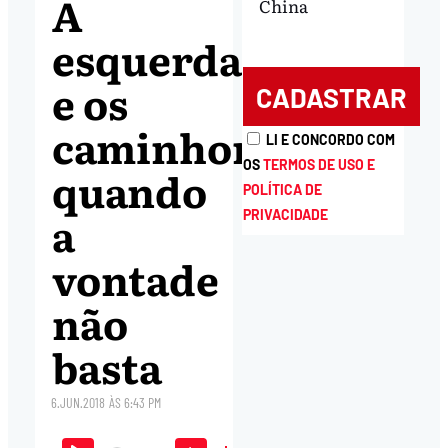
A
China
esquerda
e os
caminhoneiros:
LI E CONCORDO COM
OS
TERMOS DE USO E
quando
POLÍTICA DE
a
PRIVACIDADE
vontade
não
basta
6.JUN.2018
ÀS
6:43 PM