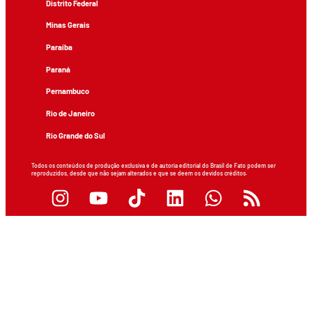
Distrito Federal
Minas Gerais
Paraíba
Paraná
Pernambuco
Rio de Janeiro
Rio Grande do Sul
Todos os conteúdos de produção exclusiva e de autoria editorial do Brasil de Fato podem ser
reproduzidos, desde que não sejam alterados e que se deem os devidos créditos.