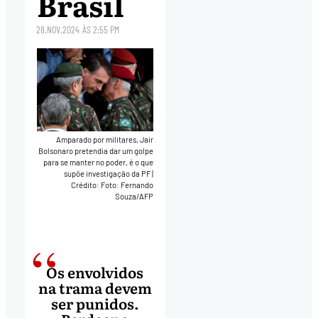
Brasil
28.NOV.2024
ÀS
2:55 PM
Amparado por militares, Jair
Bolsonaro pretendia dar um golpe
para se manter no poder, é o que
supõe investigação da PF
|
Crédito: Foto: Fernando
Souza/AFP
Os envolvidos
na trama devem
ser punidos.