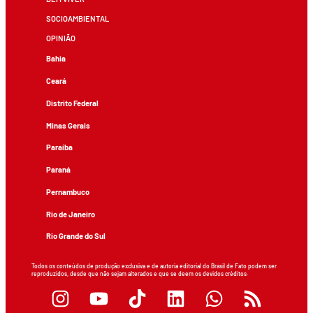
SOCIOAMBIENTAL
OPINIÃO
Bahia
Ceará
Distrito Federal
Minas Gerais
Paraíba
Paraná
Pernambuco
Rio de Janeiro
Rio Grande do Sul
Todos os conteúdos de produção exclusiva e de autoria editorial do Brasil de Fato podem ser
reproduzidos, desde que não sejam alterados e que se deem os devidos créditos.