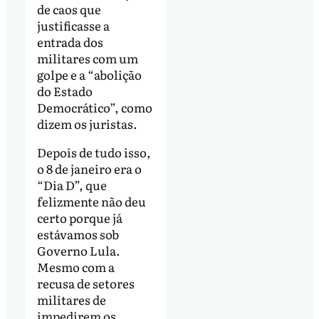
de caos que
justificasse a
entrada dos
militares com um
golpe e a “abolição
do Estado
Democrático”, como
dizem os juristas.
Depois de tudo isso,
o 8 de janeiro era o
“Dia D”, que
felizmente não deu
certo porque já
estávamos sob
Governo Lula.
Mesmo com a
recusa de setores
militares de
impedirem os