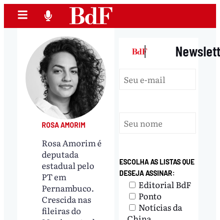
|
Newslet
ROSA AMORIM
Rosa Amorim é
deputada
ESCOLHA AS LISTAS QUE
estadual pelo
DESEJA ASSINAR:
PT em
Editorial BdF
Pernambuco.
Ponto
Crescida nas
Notícias da
fileiras do
China