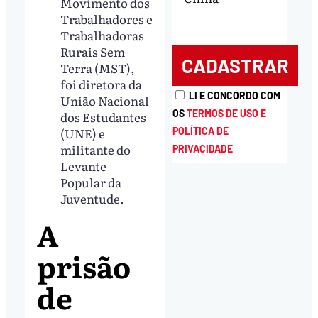
Movimento dos
Trabalhadores e
Trabalhadoras
Rurais Sem
Terra (MST),
foi diretora da
LI E CONCORDO COM
União Nacional
OS
TERMOS DE USO E
dos Estudantes
(UNE) e
POLÍTICA DE
militante do
PRIVACIDADE
Levante
Popular da
Juventude.
A
prisão
de