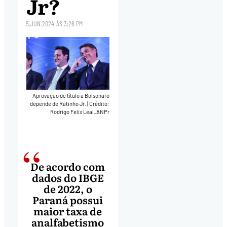
Jr?
5.JUN.2024
ÀS
3:26 PM
Aprovação de título a Bolsonaro
depende de Ratinho Jr.
|
Crédito:
Rodrigo Felix Leal_ANPr
De acordo com
dados do IBGE
de 2022, o
Paraná possui
maior taxa de
analfabetismo