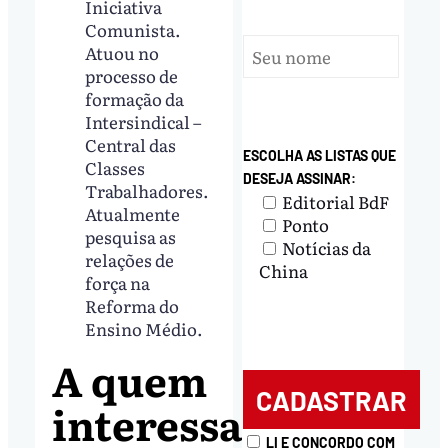
Iniciativa
Comunista.
Atuou no
processo de
formação da
Intersindical –
Central das
ESCOLHA AS LISTAS QUE
Classes
DESEJA ASSINAR:
Trabalhadores.
Editorial BdF
Atualmente
Ponto
pesquisa as
Notícias da
relações de
China
força na
Reforma do
Ensino Médio.
A quem
interessa
LI E CONCORDO COM