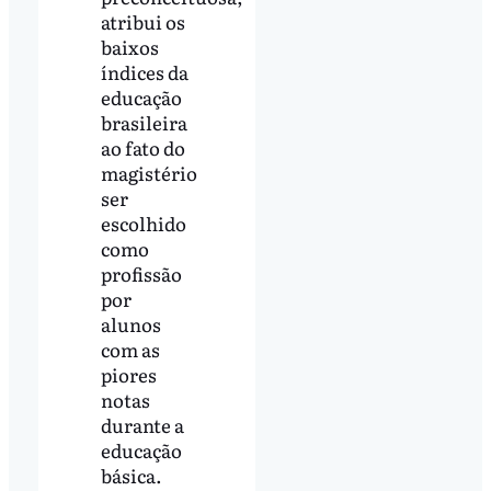
atribui os
baixos
índices da
educação
brasileira
ao fato do
magistério
ser
escolhido
como
profissão
por
alunos
com as
piores
notas
durante a
educação
básica.