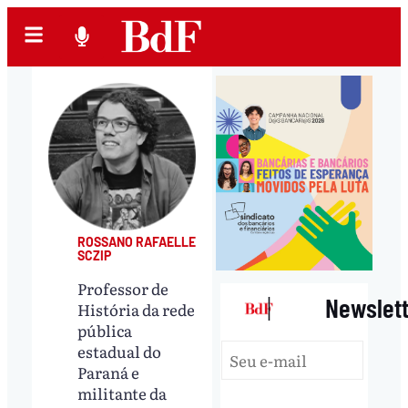
ROSSANO RAFAELLE
SCZIP
Professor de
|
Newslet
História da rede
pública
estadual do
Paraná e
militante da