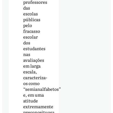
professores
das
escolas
públicas
pelo
fracasso
escolar
dos
estudantes
nas
avaliações
em larga
escala,
caracteriza-
os como
“semianalfabetos”
e, em uma
atitude
extremamente
preconceituosa,