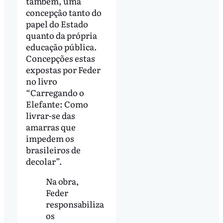
também, uma
concepção tanto do
papel do Estado
quanto da própria
educação pública.
Concepções estas
expostas por Feder
no livro
“Carregando o
Elefante: Como
livrar-se das
amarras que
impedem os
brasileiros de
decolar”.
Na obra,
Feder
responsabiliza
os