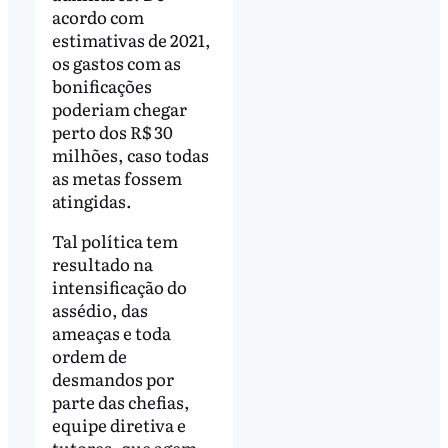
acordo com
estimativas de 2021,
os gastos com as
bonificações
poderiam chegar
perto dos R$ 30
milhões, caso todas
as metas fossem
atingidas.
Tal política tem
resultado na
intensificação do
assédio, das
ameaças e toda
ordem de
desmandos por
parte das chefias,
equipe diretiva e
tutores, que agem