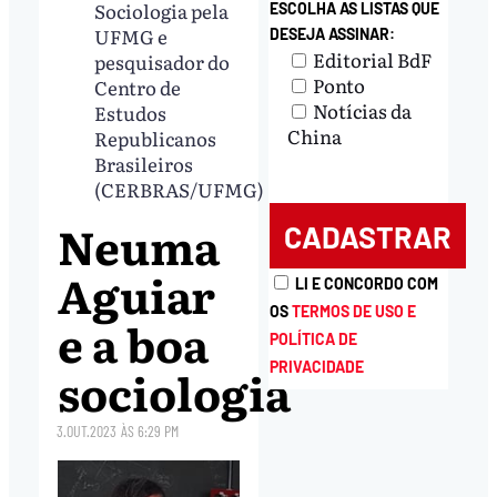
Sociologia pela
ESCOLHA AS LISTAS QUE
UFMG e
DESEJA ASSINAR:
Editorial BdF
pesquisador do
Ponto
Centro de
Notícias da
Estudos
China
Republicanos
Brasileiros
(CERBRAS/UFMG)
Neuma
Aguiar
LI E CONCORDO COM
OS
TERMOS DE USO E
e a boa
POLÍTICA DE
PRIVACIDADE
sociologia
3.OUT.2023
ÀS
6:29 PM