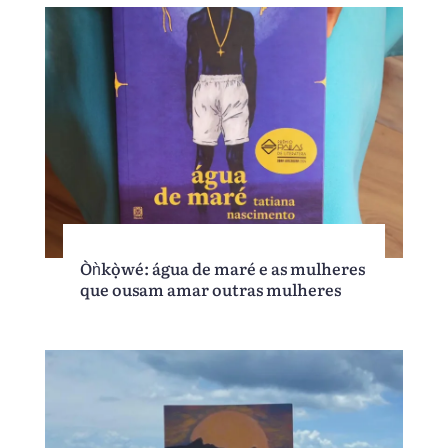
Òǹkọ̀wé: água de maré e as mulheres
que ousam amar outras mulheres