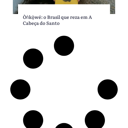
Òǹkọ̀wé: o Brasil que reza em A
Cabeça do Santo