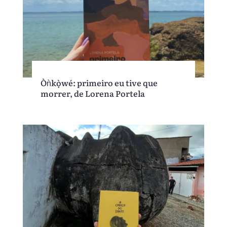
Òǹkọ̀wé: primeiro eu tive que
morrer, de Lorena Portela