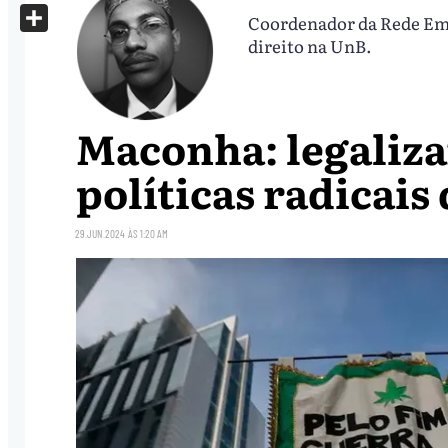
X
Coordenador da Rede Ema
Share
direito na UnB.
Maconha: legaliza
políticas radicais
29.JUN.2024
ÀS
1:20 AM