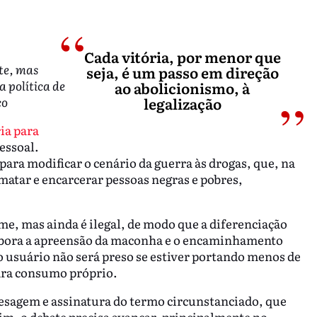
Cada vitória, por menor que
te, mas
seja, é um passo em direção
 política de
ao abolicionismo, à
co
legalização
ia para
essoal.
para modificar o cenário da guerra às drogas, que, na
 matar e encarcerar pessoas negras e pobres,
ime, mas ainda é ilegal, de modo que a diferenciação
 Embora a apreensão da maconha e o encaminhamento
o usuário não será preso se estiver portando menos de
ara consumo próprio.
pesagem e assinatura do termo circunstanciado, que
m, o debate precisa avançar, principalmente no