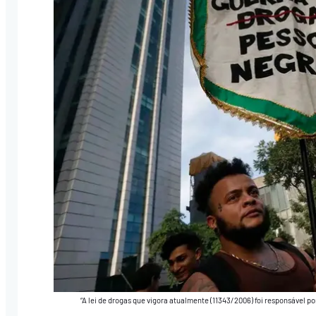
“A lei de drogas que vigora atualmente (11343/2006) foi responsável 