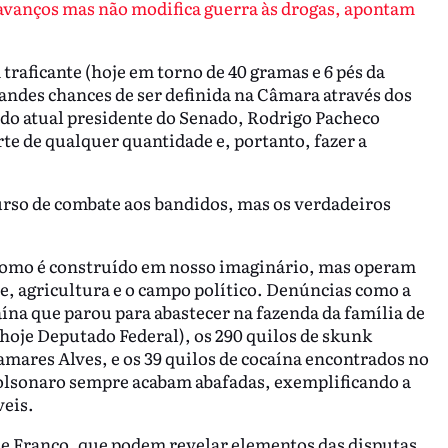
avanços mas não modifica guerra às drogas, apontam
raficante (hoje em torno de 40 gramas e 6 pés da
ndes chances de ser definida na Câmara através dos
 do atual presidente do Senado, Rodrigo Pacheco
te de qualquer quantidade e, portanto, fazer a
urso de combate aos bandidos, mas os verdadeiros
s como é construído em nosso imaginário, mas operam
e, agricultura e o campo político. Denúncias como a
aína que parou para abastecer na fazenda da família de
 hoje Deputado Federal), os 290 quilos de skunk
mares Alves, e os 39 quilos de cocaína encontrados no
Bolsonaro sempre acabam abafadas, exemplificando a
veis.
lle Franco, que podem revelar elementos das disputas