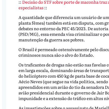
::
Decisão do STF sobre porte de maconha traz 
especialistas
::
A quantidade que diferencia um usuário de um t
planta fêmea) também está em disputa, com gra
debates no entorno da PEC 45/2023. De autoria
(PSD/MG), essa emenda visa criminalizar o por
manutenção da guerra aos pobres.
O Brasil é permeado ostensivamente pelo disc
criminosos nunca são o alvo do Estado.
Os traficantes de drogas não estão nas favela
em larga escala, dominando áreas de transport
do helicóptero com 450 kg de pasta base de coc
Aécio Neves (que segue na vida política, sendo
apreendidos em um avião do tio da senadora Da
avião presidencial durante o governo de Jair 
impunidade e a extensão do tráfico em altos ní
As investigações sobre o assassinato de Marie