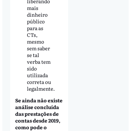
liberando
mais
dinheiro
público
para as
CTs,
mesmo
sem saber
se tal
verba tem
sido
utilizada
correta ou
legalmente.
Se ainda não existe
análise concluída
das prestações de
contas desde 2019,
como pode o