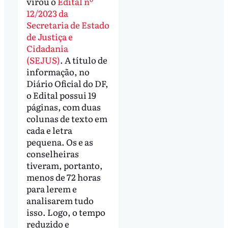
virou o
Edital nº
12/2023 da
Secretaria de Estado
de Justiça e
Cidadania
(SEJUS)
. A título de
informação, no
Diário Oficial do DF,
o Edital possui 19
páginas, com duas
colunas de texto em
cada e letra
pequena. Os e as
conselheiras
tiveram, portanto,
menos de 72 horas
para lerem e
analisarem tudo
isso. Logo, o tempo
reduzido e