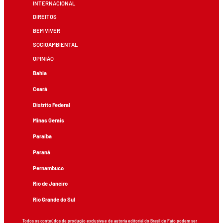
INTERNACIONAL
DIREITOS
BEM VIVER
SOCIOAMBIENTAL
OPINIÃO
Bahia
Ceará
Distrito Federal
Minas Gerais
Paraíba
Paraná
Pernambuco
Rio de Janeiro
Rio Grande do Sul
Todos os conteúdos de produção exclusiva e de autoria editorial do Brasil de Fato podem ser