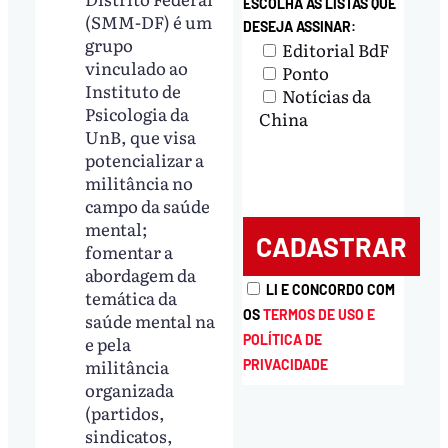
ESCOLHA AS LISTAS QUE
(SMM-DF) é um
DESEJA ASSINAR:
grupo
Editorial BdF
vinculado ao
Ponto
Instituto de
Notícias da
Psicologia da
China
UnB, que visa
potencializar a
militância no
campo da saúde
mental;
fomentar a
abordagem da
LI E CONCORDO COM
temática da
OS
TERMOS DE USO E
saúde mental na
POLÍTICA DE
e pela
militância
PRIVACIDADE
organizada
(partidos,
sindicatos,