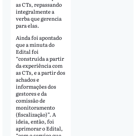
as CTs, repassando
integralmente a
verba que gerencia
para elas.
Ainda foi apontado
que a minuta do
Edital foi
“construída a partir
da experiência com
as CTs, e a partir dos
achados e
informações dos
gestores e da
comissão de
monitoramento
(fiscalização)”. A
ideia, então, foi
aprimorar o Edital,
“com o serviço que