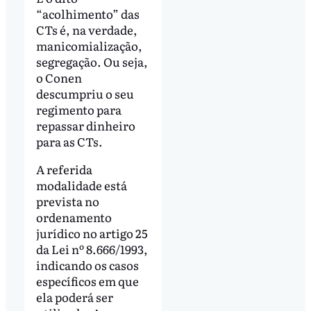
“acolhimento” das
CTs é, na verdade,
manicomialização,
segregação. Ou seja,
o Conen
descumpriu o seu
regimento para
repassar dinheiro
para as CTs.
A referida
modalidade está
prevista no
ordenamento
jurídico no artigo 25
da Lei nº 8.666/1993,
indicando os casos
específicos em que
ela poderá ser