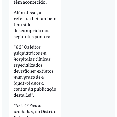
têm acontecido.
Além disso, a
referida Lei também
tem sido
descumprida nos
seguintes pontos:
“§ 2º Os leitos
psiquiátricos em
hospitais e clínicas
especializados
deverão ser extintos
num prazo de 4
(quatro) anos a
contar da publicação
desta Lei”.
“Art. 4º Ficam
proibidas, no Distrito