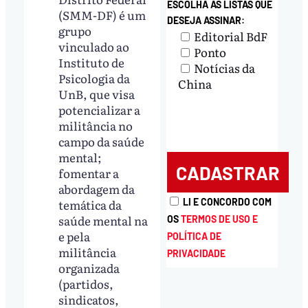
ESCOLHA AS LISTAS QUE
(SMM-DF) é um
DESEJA ASSINAR:
grupo
Editorial BdF
vinculado ao
Ponto
Instituto de
Notícias da
Psicologia da
China
UnB, que visa
potencializar a
militância no
campo da saúde
mental;
fomentar a
abordagem da
temática da
LI E CONCORDO COM
saúde mental na
OS
TERMOS DE USO E
e pela
POLÍTICA DE
militância
PRIVACIDADE
organizada
(partidos,
sindicatos,