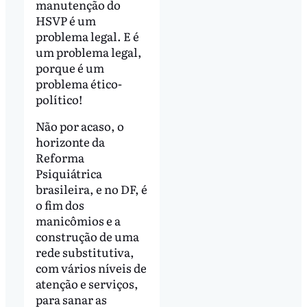
manutenção do
HSVP é um
problema legal. E é
um problema legal,
porque é um
problema ético-
político!
Não por acaso, o
horizonte da
Reforma
Psiquiátrica
brasileira, e no DF, é
o fim dos
manicômios e a
construção de uma
rede substitutiva,
com vários níveis de
atenção e serviços,
para sanar as