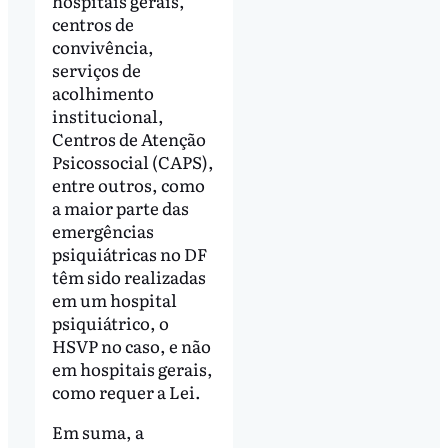
hospitais gerais,
centros de
convivência,
serviços de
acolhimento
institucional,
Centros de Atenção
Psicossocial (CAPS),
entre outros, como
a maior parte das
emergências
psiquiátricas no DF
têm sido realizadas
em um hospital
psiquiátrico, o
HSVP no caso, e não
em hospitais gerais,
como requer a Lei.
Em suma, a