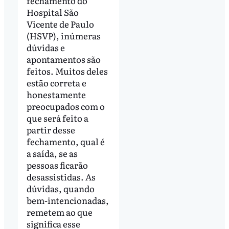
fechamento do
Hospital São
Vicente de Paulo
(HSVP), inúmeras
dúvidas e
apontamentos são
feitos. Muitos deles
estão correta e
honestamente
preocupados com o
que será feito a
partir desse
fechamento, qual é
a saída, se as
pessoas ficarão
desassistidas. As
dúvidas, quando
bem-intencionadas,
remetem ao que
significa esse