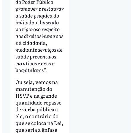
do Poder Público
promover e restaurar
a saúde psíquica do
indivíduo, baseado
no rigoroso respeito
aos direitos humanos
e à cidadania,
mediante serviços de
saúde preventivos,
curativos e extra-
hospitalares”
.
Ou seja, vemos na
manutenção do
HSVP e na grande
quantidade repasse
de verba pública a
ele, o contrário do
que se coloca na Lei,
que seria a ênfase