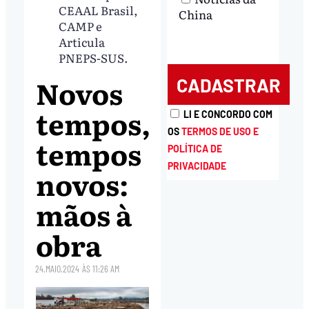
CEAAL Brasil,
China
CAMP e
Articula
PNEPS-SUS.
Novos
tempos,
LI E CONCORDO COM
OS
TERMOS DE USO E
tempos
POLÍTICA DE
PRIVACIDADE
novos:
mãos à
obra
24.MAIO.2024
ÀS
11:26 AM