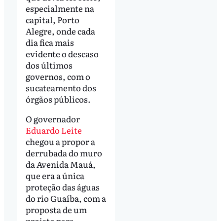
especialmente na
capital, Porto
Alegre, onde cada
dia fica mais
evidente o descaso
dos últimos
governos, com o
sucateamento dos
órgãos públicos.
O governador
Eduardo Leite
chegou a propor a
derrubada do muro
da Avenida Mauá,
que era a única
proteção das águas
do rio Guaíba, com a
proposta de um
projeto para