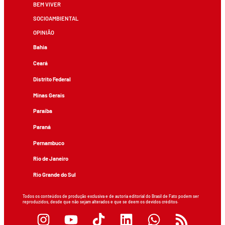
BEM VIVER
SOCIOAMBIENTAL
OPINIÃO
Bahia
Ceará
Distrito Federal
Minas Gerais
Paraíba
Paraná
Pernambuco
Rio de Janeiro
Rio Grande do Sul
Todos os conteúdos de produção exclusiva e de autoria editorial do Brasil de Fato podem ser
reproduzidos, desde que não sejam alterados e que se deem os devidos créditos.