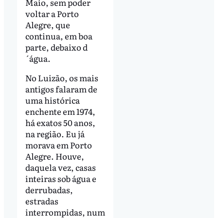
Maio, sem poder
voltar a Porto
Alegre, que
continua, em boa
parte, debaixo d
´água.
No Luizão, os mais
antigos falaram de
uma histórica
enchente em 1974,
há exatos 50 anos,
na região. Eu já
morava em Porto
Alegre. Houve,
daquela vez, casas
inteiras sob água e
derrubadas,
estradas
interrompidas, num