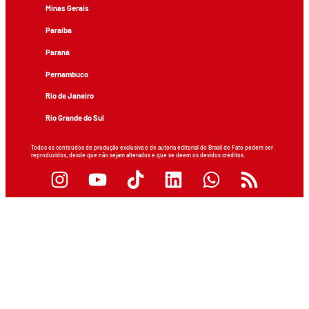
Minas Gerais
Paraíba
Paraná
Pernambuco
Rio de Janeiro
Rio Grande do Sul
Todos os conteúdos de produção exclusiva e de autoria editorial do Brasil de Fato podem ser
reproduzidos, desde que não sejam alterados e que se deem os devidos créditos.