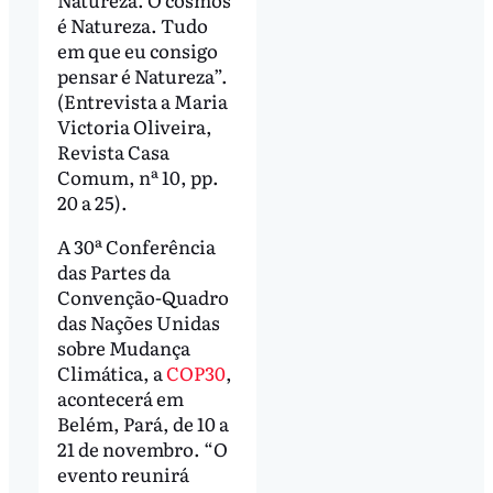
é Natureza. Tudo
em que eu consigo
pensar é Natureza”.
(Entrevista a Maria
Victoria Oliveira,
Revista Casa
Comum, nª 10, pp.
20 a 25).
A 30ª Conferência
das Partes da
Convenção-Quadro
das Nações Unidas
sobre Mudança
Climática, a
COP30
,
acontecerá em
Belém, Pará, de 10 a
21 de novembro. “O
evento reunirá