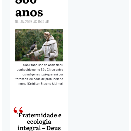
anos
10.JAN.2025
ÀS
11:32 AM
São Francisco de Assis ficou
conhecido como São Chico entre
os indígenas tupi-guarani por
terem dificuldade de pronunciar o
nome
|
Crédito: Erasmo Altimeri
'Fraternidade e
ecologia
integral – Deus