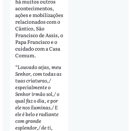
há muitos outros
acontecimentos,
ações e mobilizações
relacionados com o
Cântico, São
Francisco de Assis, o
Papa Francisco e o
cuidado com a Casa
Comum.
“Louvado sejas, meu
Senhor, com todas as
tuas criaturas,/
especialmente o
Senhor irmão sol,/ o
qual faz o dia, e por
ele nos iluminas./ E
ele é belo e radiante
com grande
esplendor,/ de ti,