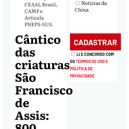
Notícias da
CEAAL Brasil,
China
CAMP e
Articula
PNEPS-SUS.
Cântico
das
LI E CONCORDO COM
criaturas,
OS
TERMOS DE USO E
POLÍTICA DE
São
PRIVACIDADE
Francisco
de
Assis:
800