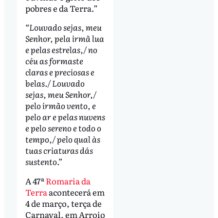
pobres e da Terra.”
“Louvado sejas, meu
Senhor, pela irmã lua
e pelas estrelas,/ no
céu as formaste
claras e preciosas e
belas./ Louvado
sejas, meu Senhor,/
pelo irmão vento, e
pelo ar e pelas nuvens
e pelo sereno e todo o
tempo,/ pelo qual às
tuas criaturas dás
sustento.”
A 47ª
Romaria da
Terra
acontecerá em
4 de março, terça de
Carnaval, em Arroio