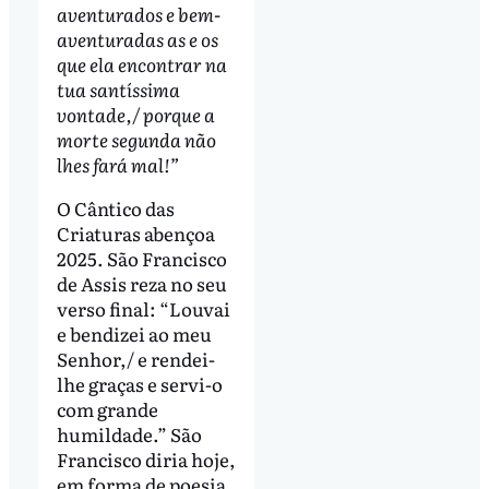
aventurados e bem-
aventuradas as e os
que ela encontrar na
tua santíssima
vontade,/ porque a
morte segunda não
lhes fará mal!”
O Cântico das
Criaturas abençoa
2025. São Francisco
de Assis reza no seu
verso final: “Louvai
e bendizei ao meu
Senhor,/ e rendei-
lhe graças e servi-o
com grande
humildade.” São
Francisco diria hoje,
em forma de poesia,