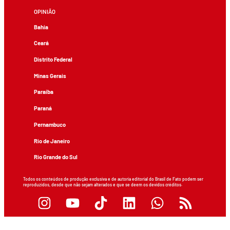
OPINIÃO
Bahia
Ceará
Distrito Federal
Minas Gerais
Paraíba
Paraná
Pernambuco
Rio de Janeiro
Rio Grande do Sul
Todos os conteúdos de produção exclusiva e de autoria editorial do Brasil de Fato podem ser
reproduzidos, desde que não sejam alterados e que se deem os devidos créditos.