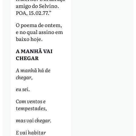
amigo do Selvino.
POA, 15.02.77.”
O poema de ontem,
e no qual assino em
baixo hoje.
A MANHÃ VAI
CHEGAR
A manhã há de
chegar,
eu sei.
Com ventos e
tempestades,
mas vai chegar.
E vai habitar