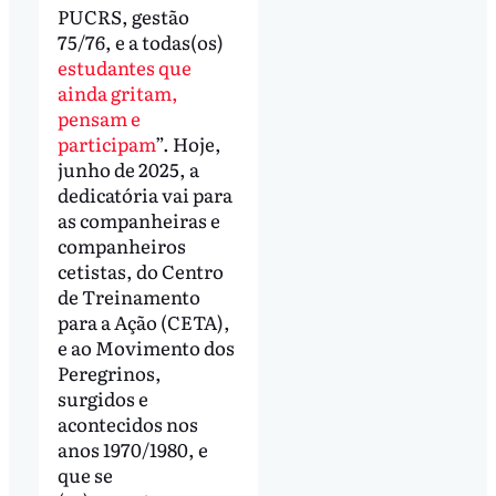
PUCRS, gestão
75/76, e a todas(os)
estudantes que
ainda gritam,
pensam e
participam
”. Hoje,
junho de 2025, a
dedicatória vai para
as companheiras e
companheiros
cetistas, do Centro
de Treinamento
para a Ação (CETA),
e ao Movimento dos
Peregrinos,
surgidos e
acontecidos nos
anos 1970/1980, e
que se