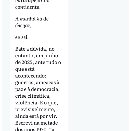
continente.
A manhã há de
chegar,
eu sei.
Bate a dúvida, no
entanto, em junho
de 2025, ante tudo o
que está
acontecendo:
guerras, ameaças à
paz e à democracia,
crise climática,
violência. E o que,
previsivelmente,
ainda está por vir.
Escrevi na metade
dos anos 1970, “a