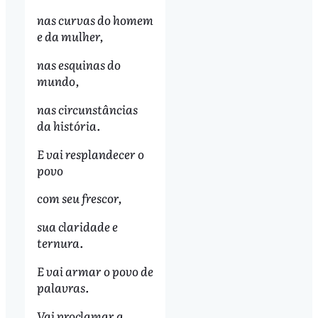
nas curvas do homem
e da mulher,
nas esquinas do
mundo,
nas circunstâncias
da história.
E vai resplandecer o
povo
com seu frescor,
sua claridade e
ternura.
E vai armar o povo de
palavras.
Vai proclamar a