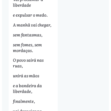
liberdade
e expulsar o medo.
A manhã vai chegar,
sem fantasmas,
sem fomes, sem
mordaças.
O povo sairá nas
ruas,
unirá as mãos
e a bandeira da
liberdade,
finalmente,
vai drapejar no