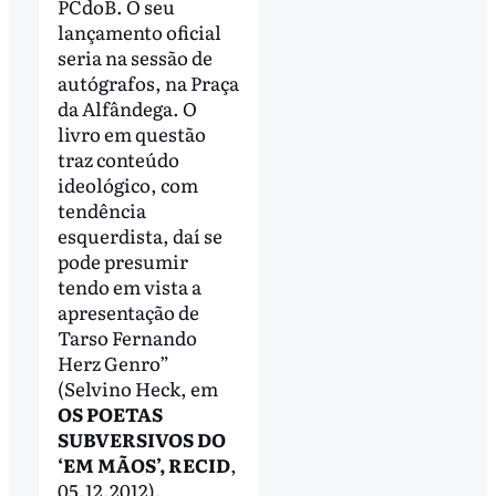
PCdoB. O seu
lançamento oficial
seria na sessão de
autógrafos, na Praça
da Alfândega. O
livro em questão
traz conteúdo
ideológico, com
tendência
esquerdista, daí se
pode presumir
tendo em vista a
apresentação de
Tarso Fernando
Herz Genro”
(Selvino Heck, em
OS POETAS
SUBVERSIVOS DO
‘EM MÃOS’, RECID
,
05.12.2012).