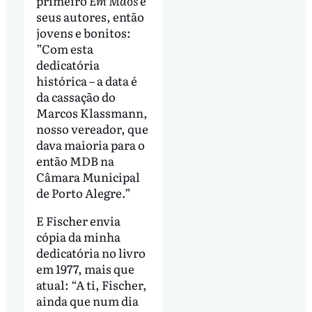
primeiro
Em Mãos
e
seus autores, então
jovens e bonitos:
”Com esta
dedicatória
histórica – a data é
da cassação do
Marcos Klassmann,
nosso vereador, que
dava maioria para o
então MDB na
Câmara Municipal
de Porto Alegre.”
E Fischer envia
cópia da minha
dedicatória no livro
em 1977, mais que
atual: “A ti, Fischer,
ainda que num dia