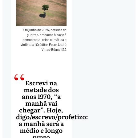
Em junho de 2025, notícias de
guerras, ameaças à paz e à
democracia, crise climática e
violência
|
Crédito: Foto: André
Villas-Bôas / ISA
Escrevi na
metade dos
anos 1970, “a
manhã vai
chegar”. Hoje,
digo/escrevo/profetizo:
a manhã será a
médio e longo
prazo