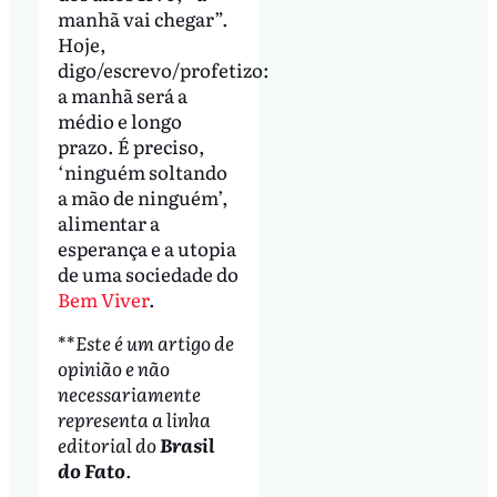
manhã vai chegar”.
Hoje,
digo/escrevo/profetizo:
a manhã será a
médio e longo
prazo. É preciso,
‘ninguém soltando
a mão de ninguém’,
alimentar a
esperança e a utopia
de uma sociedade do
Bem Viver
.
**
Este é um artigo de
opinião e não
necessariamente
representa a linha
editorial do
Brasil
do Fato
.