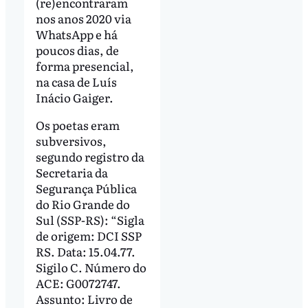
(re)encontraram
nos anos 2020 via
WhatsApp e há
poucos dias, de
forma presencial,
na casa de Luís
Inácio Gaiger.
Os poetas eram
subversivos,
segundo registro da
Secretaria da
Segurança Pública
do Rio Grande do
Sul (SSP-RS): “Sigla
de origem: DCI SSP
RS. Data: 15.04.77.
Sigilo C. Número do
ACE: G0072747.
Assunto: Livro de