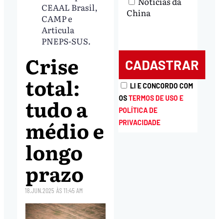
Notícias da
CEAAL Brasil,
China
CAMP e
Articula
PNEPS-SUS.
Crise
total:
LI E CONCORDO COM
tudo a
OS
TERMOS DE USO E
POLÍTICA DE
médio e
PRIVACIDADE
longo
prazo
18.JUN.2025
ÀS
11:45 AM