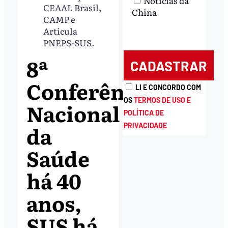
Notícias da
CEAAL Brasil,
China
CAMP e
Articula
PNEPS-SUS.
8ª
Conferência
LI E CONCORDO COM
OS
TERMOS DE USO E
Nacional
POLÍTICA DE
da
PRIVACIDADE
Saúde
há 40
anos,
SUS há