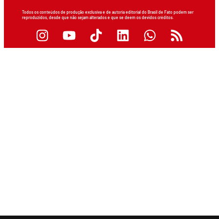
Todos os conteúdos de produção exclusiva e de autoria editorial do Brasil de Fato podem ser
reproduzidos, desde que não sejam alterados e que se deem os devidos créditos.