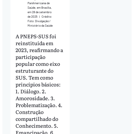
PanAmericana de
Saúde, em Brasília,
em 28 de setembro
de 2025
|
Crédito:
Foto: Divulgação /
Ministério da Saúde
A PNEPS-SUS foi
reinstituída em
2023, reafirmando a
participação
popular como eixo
estruturante do
SUS. Tem como
princípios básicos:
1. Diálogo. 2.
Amorosidade. 3.
Problematização. 4.
Construção
compartilhado do
Conhecimento. 5.
Emancipação. 6.