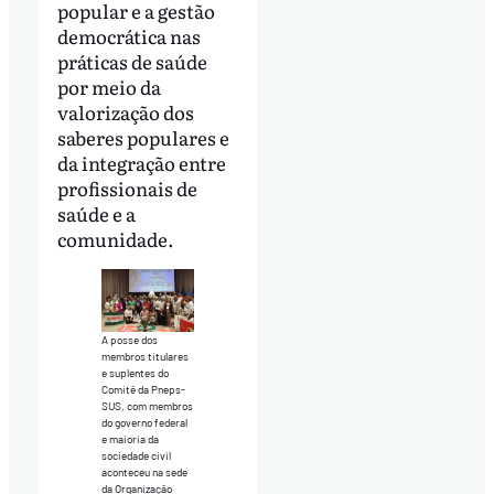
popular e a gestão
democrática nas
práticas de saúde
por meio da
valorização dos
saberes populares e
da integração entre
profissionais de
saúde e a
comunidade.
A posse dos
membros titulares
e suplentes do
Comitê da Pneps-
SUS, com membros
do governo federal
e maioria da
sociedade civil
aconteceu na sede
da Organização