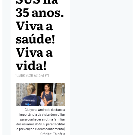
35 anos.
Viva a
saúde!
Viva a
vida!
10.ABR.2026
ÀS
3:41 PM
Giulyana Andrade destaca a
importância da visita domiciliar
para conhecer a rotina familiar
dos usuários do SUS para facilitar
a prevenção e acompanhamento
|
Crédito: Thibério