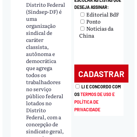
ESCOLHA AS LISTAS QUE
Distrito Federal
DESEJA ASSINAR:
(Sindsep-DF) é
Editorial BdF
uma
Ponto
organização
Notícias da
sindical de
China
caráter
classista,
autônoma e
democrática
que agrega
todos os
trabalhadores
LI E CONCORDO COM
no serviço
OS
TERMOS DE USO E
público federal
lotados no
POLÍTICA DE
Distrito
PRIVACIDADE
Federal, com a
concepção de
sindicato geral,