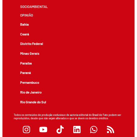
SOCIOAMBIENTAL
OPINIÃO
Bahia
Ceará
Distrito Federal
Minas Gerais
Paraíba
Paraná
Pernambuco
Rio de Janeiro
Rio Grande do Sul
Todos os conteúdos de produção exclusiva e de autoria editorial do Brasil de Fato podem ser
reproduzidos, desde que não sejam alterados e que se deem os devidos créditos.