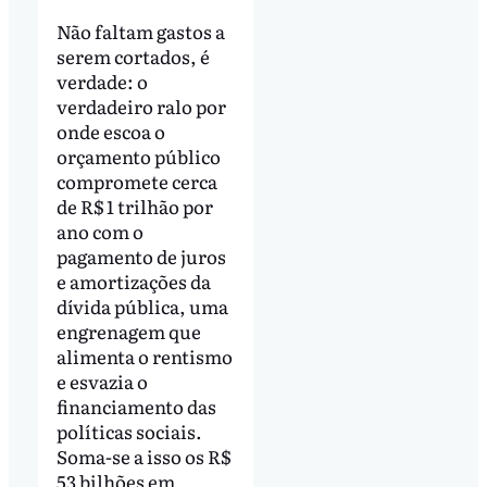
Não faltam gastos a
serem cortados, é
verdade: o
verdadeiro ralo por
onde escoa o
orçamento público
compromete cerca
de R$ 1 trilhão por
ano com o
pagamento de juros
e amortizações da
dívida pública, uma
engrenagem que
alimenta o rentismo
e esvazia o
financiamento das
políticas sociais.
Soma-se a isso os R$
53 bilhões em