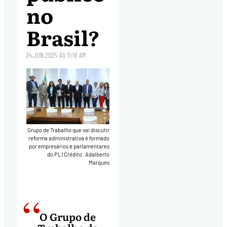
no
Brasil?
24.JUN.2025
ÀS
11:16 AM
Grupo de Trabalho que vai discutir
reforma administrativa é formado
por empresários e parlamentares
do PL
|
Crédito: Adalberto
Marques
O Grupo de