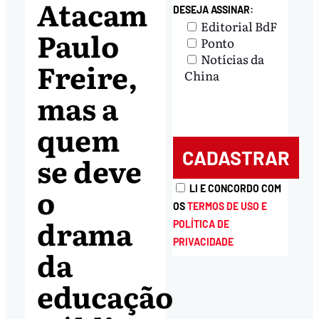
Atacam
DESEJA ASSINAR:
Editorial BdF
Paulo
Ponto
Notícias da
Freire,
China
mas a
quem
se deve
o
LI E CONCORDO COM
OS
TERMOS DE USO E
drama
POLÍTICA DE
PRIVACIDADE
da
educação