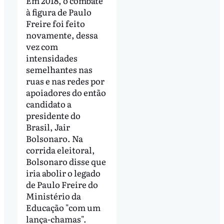
Em 2018, o combate
à figura de Paulo
Freire foi feito
novamente, dessa
vez com
intensidades
semelhantes nas
ruas e nas redes por
apoiadores do então
candidato a
presidente do
Brasil, Jair
Bolsonaro. Na
corrida eleitoral,
Bolsonaro disse que
iria abolir o legado
de Paulo Freire do
Ministério da
Educação "com um
lança-chamas".