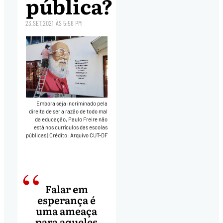
pública?
23.SET.2021
ÀS
5:58 PM
Embora seja incriminado pela
direita de ser a razão de todo mal
da educação, Paulo Freire não
está nos currículos das escolas
públicas
|
Crédito: Arquivo CUT-DF
Falar em
esperança é
uma ameaça
para aqueles