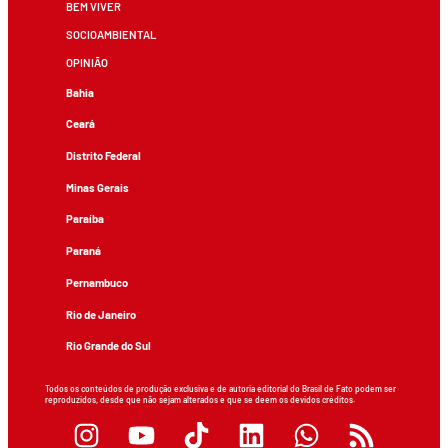
BEM VIVER
SOCIOAMBIENTAL
OPINIÃO
Bahia
Ceará
Distrito Federal
Minas Gerais
Paraíba
Paraná
Pernambuco
Rio de Janeiro
Rio Grande do Sul
Todos os conteúdos de produção exclusiva e de autoria editorial do Brasil de Fato podem ser
reproduzidos, desde que não sejam alterados e que se deem os devidos créditos.