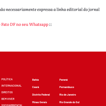
não necessariamente expressa a linha editorial do jornal
de Fato DF no seu Whatsapp
::
POLÍTICA
Bahia
Paraná
INTERNACIONAL
Ceará
Pernambuco
DIREITOS
Distrito Federal
Rio de Janeiro
BEM VIVER
Minas Gerais
Rio Grande do Sul
SOCIOAMBIENTAL