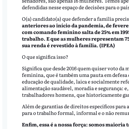
senadores, são apenas 16 mulheres. Temos apen
defendidas nesse espaço de decisões para o paí
O(a) candidato(a) que defender a família precisa
anteriores ao início da pandemia, de fevere
com comando feminino salta de 25% em 1995
trabalho. E que as mulheres representam 7
sua renda é revestido à família. (IPEA)
O que significa isso?
Significa que desde 2016 quem quiser voto da m
feminina, que é também uma pauta em defesa da 
educação de qualidade, laica e socialmente refe
alimentação saudável, moradia e segurança: e, 
trabalhadores homens, que historicamente ga
Além de garantias de direitos específicos para 
para o trabalho formal, informal e o não remu
Enfim, essa é a nossa força: somos maioria t