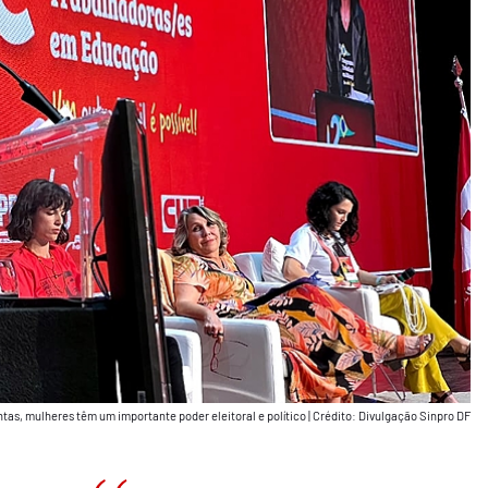
tas, mulheres têm um importante poder eleitoral e político
|
Crédito: Divulgação Sinpro DF