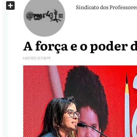
X
Sindicato dos Professore
Share
A força e o poder
4.AGO.2022
ÀS
11:08 PM