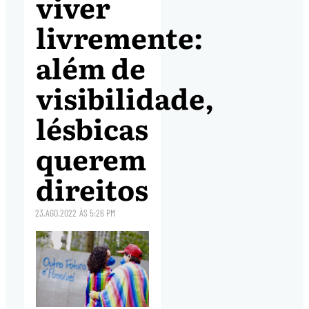
viver
livremente:
além de
visibilidade,
lésbicas
querem
direitos
23.AGO.2022
ÀS
5:26 PM