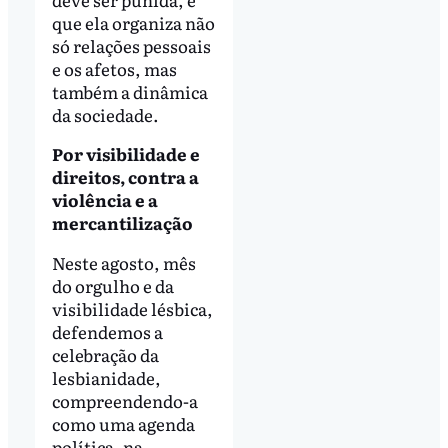
que ela organiza não
só relações pessoais
e os afetos, mas
também a dinâmica
da sociedade.
Por visibilidade e
direitos, contra a
violência e a
mercantilização
Neste agosto, mês
do orgulho e da
visibilidade lésbica,
defendemos a
celebração da
lesbianidade,
compreendendo-a
como uma agenda
política, na