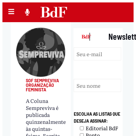
|
Newslet
SOF SEMPREVIVA
ORGANIZAÇÃO
FEMINISTA
A Coluna
Sempreviva é
publicada
ESCOLHA AS LISTAS QUE
quinzenalmente
DESEJA ASSINAR:
Editorial BdF
às quintas-
Ponto
feiras. Escrita