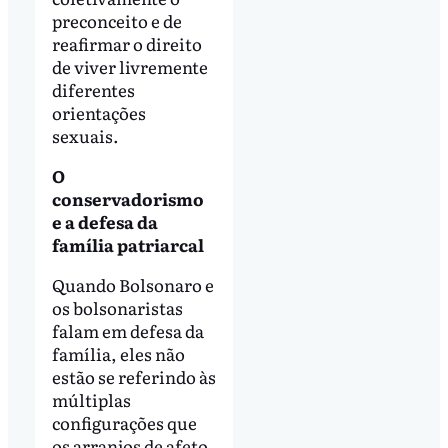
preconceito e de
reafirmar o direito
de viver livremente
diferentes
orientações
sexuais.
O
conservadorismo
e a defesa da
família patriarcal
Quando Bolsonaro e
os bolsonaristas
falam em defesa da
família, eles não
estão se referindo às
múltiplas
configurações que
os arranjos de afeto