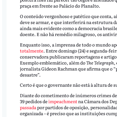
praça em frente ao Palácio do Planalto.
O conteúdo vergonhoso e patético que conta, a
deve se armar, e que interferirá na estrutura d
ainda mais evidente como a democracia brasile
doente. E não há remédio milagroso, os antivír
Enquanto isso, a imprensa de todo o mundo ap
totalmente
. Entre domingo (24) e segunda-feira
conservadora publicaram reportagens e artigos 
Exemplo emblemático, além do
The Telegraph
,
jornalista Gideon Rachman que afirma que o “p
desastre”.
Certo é que o governante não está à altura de
Diante do cometimento de inúmeros crimes de 
39 pedidos de
impeachment
na Câmara dos Dep
passada
por partidos de oposição, personalidade
organizada – é preciso que as instituições cum