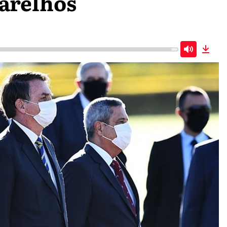
arelhos
Mute
Down