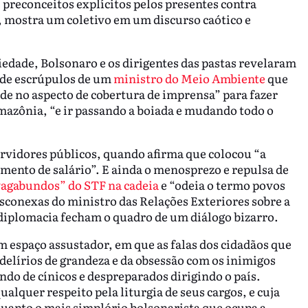
preconceitos explícitos pelos presentes contra
, mostra um coletivo em um discurso caótico e
iedade, Bolsonaro e os dirigentes das pastas revelaram
a de escrúpulos de um
ministro do Meio Ambiente
que
e no aspecto de cobertura de imprensa” para fazer
mazônia, “e ir passando a boiada e mudando todo o
rvidores públicos, quando afirma que colocou “a
mento de salário”. E ainda o menosprezo e repulsa de
vagabundos” do STF na cadeia
e “odeia o termo povos
desconexas do ministro das Relações Exteriores sobre a
 diplomacia fecham o quadro de um diálogo bizarro.
m espaço assustador, em que as falas dos cidadãos que
delírios de grandeza e da obsessão com os inimigos
do de cínicos e despreparados dirigindo o país.
quer respeito pela liturgia de seus cargos, e cuja
 quanto o mais simplório bolsonarista que ocupa a