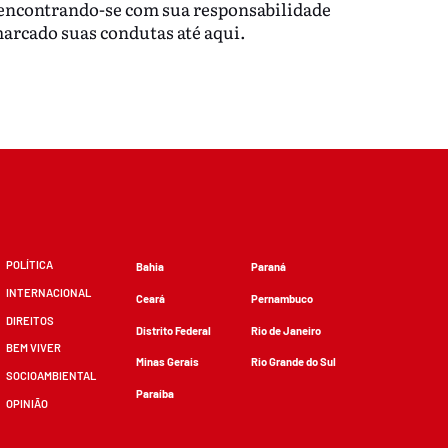
eencontrando-se com sua responsabilidade
marcado suas condutas até aqui.
POLÍTICA
Bahia
Paraná
INTERNACIONAL
Ceará
Pernambuco
DIREITOS
Distrito Federal
Rio de Janeiro
BEM VIVER
Minas Gerais
Rio Grande do Sul
SOCIOAMBIENTAL
Paraíba
OPINIÃO