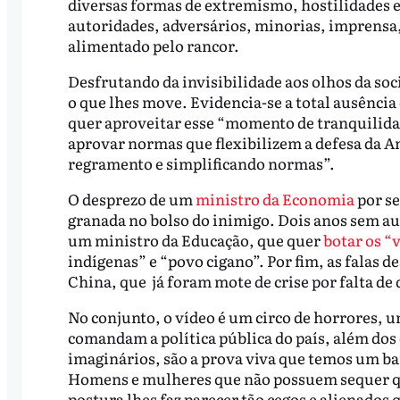
diversas formas de extremismo, hostilidades e 
autoridades, adversários, minorias, imprensa
alimentado pelo rancor.
Desfrutando da invisibilidade aos olhos da soc
o que lhes move. Evidencia-se a total ausênci
quer aproveitar esse “momento de tranquilidad
aprovar normas que flexibilizem a defesa da A
regramento e simplificando normas”.
O desprezo de um
ministro da Economia
por se
granada no bolso do inimigo. Dois anos sem au
um ministro da Educação, que quer
botar os “
indígenas” e “povo cigano”. Por fim, as falas 
China, que já foram mote de crise por falta de
No conjunto, o vídeo é um circo de horrores, u
comandam a política pública do país, além dos 
imaginários, são a prova viva que temos um ban
Homens e mulheres que não possuem sequer qual
postura lhes faz parecer tão cegos e alienados