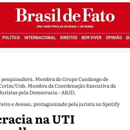
POLÍTICA
INTERNACIONAL
DIREITOS
BEM VIVER
OPINIÃO
Q
e pesquisadora. Membra do Grupo Candango de
GCcrim/Unb. Membra da Coordenação Executiva da
 Juristas pela Democracia – ABJD.
ito e Avesso, protagonizado pela jurista no Spotify
racia na UTI