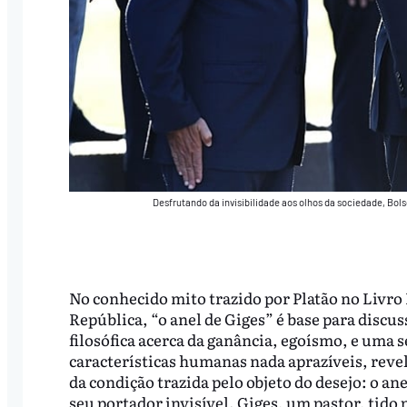
Desfrutando da invisibilidade aos olhos da sociedade, Bol
No conhecido mito trazido por Platão no Livro 
República, “o anel de Giges” é base para discus
filosófica acerca da ganância, egoísmo, e uma s
características humanas nada aprazíveis, reve
da condição trazida pelo objeto do desejo: o an
seu portador invisível. Giges, um pastor, tido 