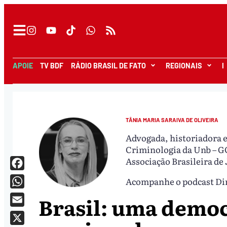
APOIE
TV BDF
RÁDIO BRASIL DE FATO
REGIONAIS
I
TÂNIA MARIA SARAIVA DE OLIVEIRA
Advogada, historiadora 
Criminologia da Unb – 
Associação Brasileira de
Facebook
Acompanhe o podcast Dire
WhatsApp
Brasil: uma democ
Email