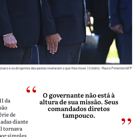
sonaro e os dirigentes das pastas revelaram o que lhes move.
|
Crédito: Mauro Pimentel/AFP
O governante não está à
II da
altura de sua missão. Seus
são
comandados diretos
érie de
tampouco.
ladas diante
el tornava
por simples