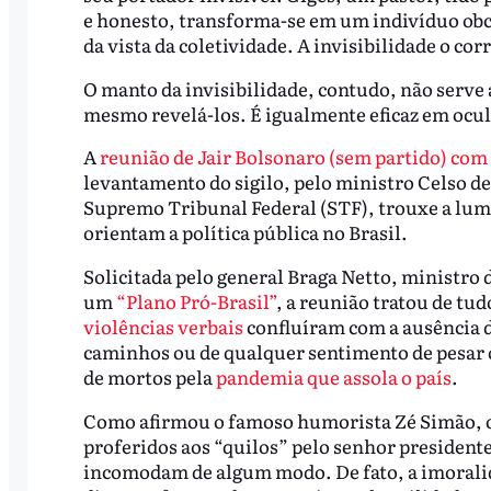
e honesto, transforma-se em um indivíduo obce
da vista da coletividade. A invisibilidade o co
O manto da invisibilidade, contudo, não serv
mesmo revelá-los. É igualmente eficaz em ocul
A
reunião de Jair Bolsonaro (sem partido) com
levantamento do sigilo, pelo ministro Celso de
Supremo Tribunal Federal (STF), trouxe a lume
orientam a política pública no Brasil.
Solicitada pelo general Braga Netto, ministro 
um
“Plano Pró-Brasil”
, a reunião tratou de tud
violências verbais
confluíram com a ausência d
caminhos ou de qualquer sentimento de pesar o
de mortos pela
pandemia que assola o país
.
Como afirmou o famoso humorista Zé Simão, o
proferidos aos “quilos” pelo senhor presidente
incomodam de algum modo. De fato, a imoralid