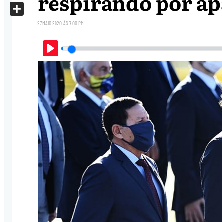
respirando por ap
X
Share
27.MAIO.2020
ÀS
7:00 PM
Play