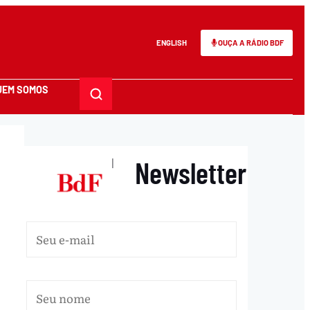
ENGLISH
OUÇA A RÁDIO BDF
UEM SOMOS
Newsletter
|