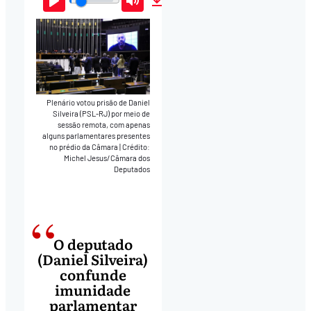
Play
Mute
Download
Plenário votou prisão de Daniel
Silveira (PSL-RJ) por meio de
sessão remota, com apenas
alguns parlamentares presentes
no prédio da Câmara
|
Crédito:
Michel Jesus/Câmara dos
Deputados
O deputado
(Daniel Silveira)
confunde
imunidade
parlamentar