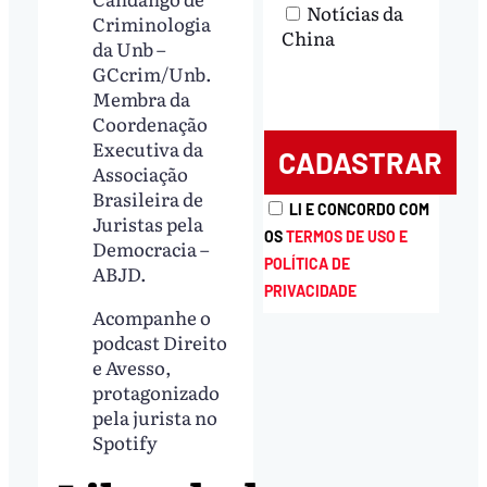
Notícias da
Criminologia
China
da Unb –
GCcrim/Unb.
Membra da
Coordenação
Executiva da
Associação
Brasileira de
LI E CONCORDO COM
Juristas pela
OS
TERMOS DE USO E
Democracia –
POLÍTICA DE
ABJD.
PRIVACIDADE
Acompanhe o
podcast Direito
e Avesso,
protagonizado
pela jurista no
Spotify