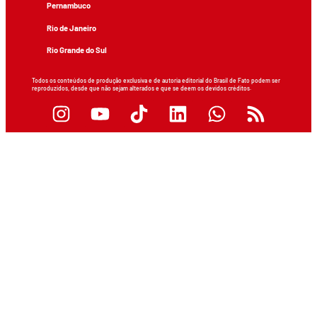
Pernambuco
Rio de Janeiro
Rio Grande do Sul
Todos os conteúdos de produção exclusiva e de autoria editorial do Brasil de Fato podem ser
reproduzidos, desde que não sejam alterados e que se deem os devidos créditos.