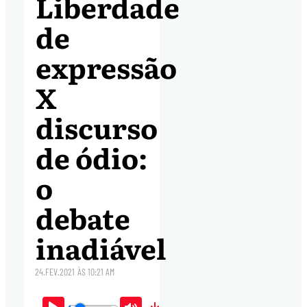
Liberdade
de
expressão
X
discurso
de ódio:
o
debate
inadiável
24.FEV.2021
ÀS
10:21 AM