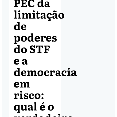
PEC da
limitação
de
poderes
do STF
e a
democracia
em
risco:
qual é o