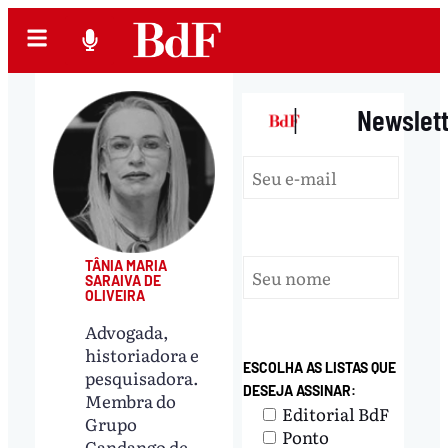
|
Newslet
TÂNIA MARIA
SARAIVA DE
OLIVEIRA
Advogada,
historiadora e
ESCOLHA AS LISTAS QUE
pesquisadora.
DESEJA ASSINAR:
Membra do
Editorial BdF
Grupo
Ponto
Candango de