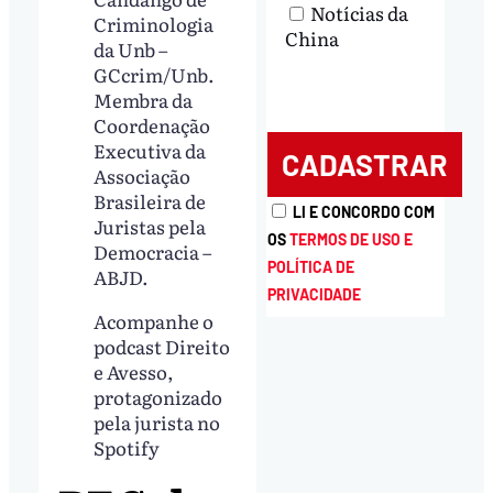
Notícias da
Criminologia
China
da Unb –
GCcrim/Unb.
Membra da
Coordenação
Executiva da
Associação
Brasileira de
LI E CONCORDO COM
Juristas pela
OS
TERMOS DE USO E
Democracia –
POLÍTICA DE
ABJD.
PRIVACIDADE
Acompanhe o
podcast Direito
e Avesso,
protagonizado
pela jurista no
Spotify