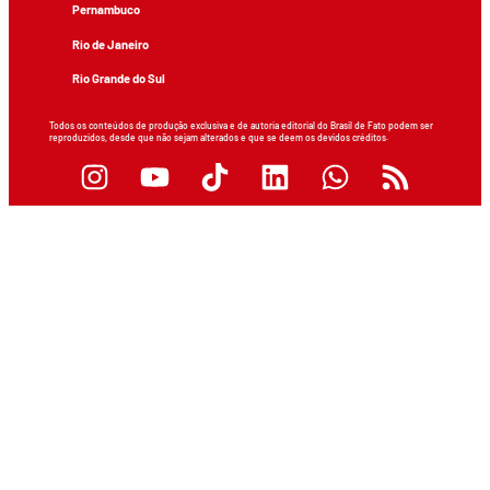
Pernambuco
Rio de Janeiro
Rio Grande do Sul
Todos os conteúdos de produção exclusiva e de autoria editorial do Brasil de Fato podem ser
reproduzidos, desde que não sejam alterados e que se deem os devidos créditos.