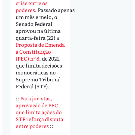
crise entre os
poderes
. Passado apenas
um mês e meio, o
Senado Federal
aprovou na última
quarta-feira (22) a
Proposta de Emenda
à Constituição
(PEC) nº 8
, de 2021,
que limita decisões
monocráticas no
Supremo Tribunal
Federal (STF).
::
Para juristas,
aprovação de PEC
que limita ações do
STF reforça disputa
entre poderes
::