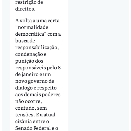
restrição de
direitos.
A volta a uma certa
“normalidade
democrática” com a
busca de
responsabilização,
condenação e
punição dos
responsáveis pelo 8
de janeiro e um
novo governo de
diálogo e respeito
aos demais poderes
não ocorre,
contudo, sem
tensões. E a atual
cizânia entre o
Senado Federal e o