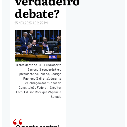
verdadeiro
debate?
25.NOV.2023
ÀS
2:25 PM
O presidente do STF, Luís Roberto
Barroso (à esquerda); e o
presidente do Senado, Rodrigo
Pacheco (à direita), durante
celebração dos 35 anos da
Constituição Federal.
|
Crédito:
Foto: Edilson Rodrigues/Agência
Senado
O ponto central