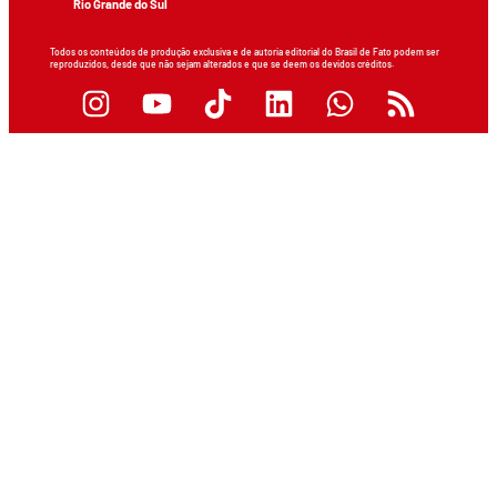
Rio Grande do Sul
Todos os conteúdos de produção exclusiva e de autoria editorial do Brasil de Fato podem ser
reproduzidos, desde que não sejam alterados e que se deem os devidos créditos.