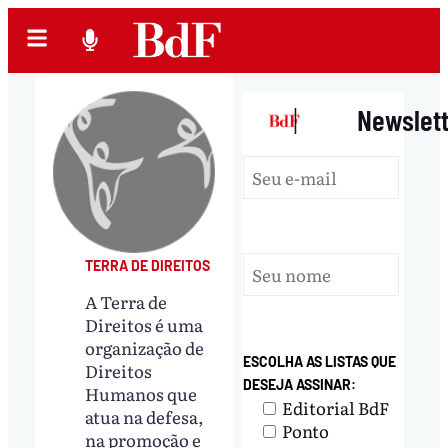
|
Newslet
TERRA DE DIREITOS
A Terra de
Direitos é uma
organização de
ESCOLHA AS LISTAS QUE
Direitos
DESEJA ASSINAR:
Humanos que
Editorial BdF
atua na defesa,
Ponto
na promoção e