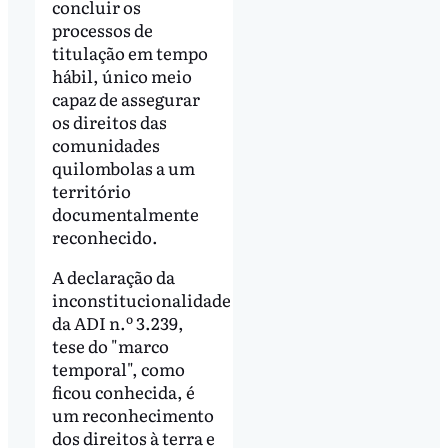
concluir os
processos de
titulação em tempo
hábil, único meio
capaz de assegurar
os direitos das
comunidades
quilombolas a um
território
documentalmente
reconhecido.
A declaração da
inconstitucionalidade
da ADI n.º 3.239,
tese do "marco
temporal", como
ficou conhecida, é
um reconhecimento
dos direitos à terra e