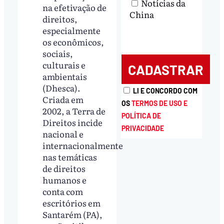
Notícias da
na efetivação de
China
direitos,
especialmente
os econômicos,
sociais,
culturais e
ambientais
(Dhesca).
LI E CONCORDO COM
Criada em
OS
TERMOS DE USO E
2002, a Terra de
POLÍTICA DE
Direitos incide
PRIVACIDADE
nacional e
internacionalmente
nas temáticas
de direitos
humanos e
conta com
escritórios em
Santarém (PA),