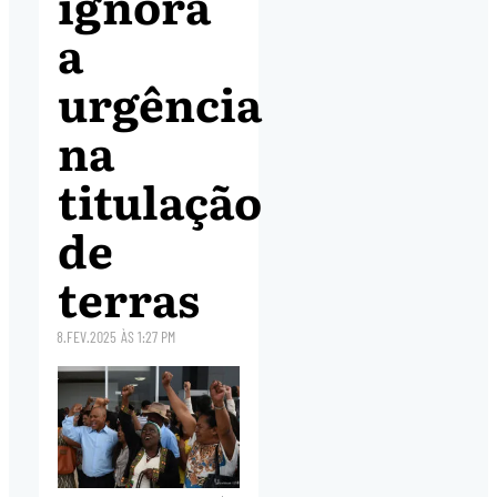
ignora
a
urgência
na
titulação
de
terras
8.FEV.2025
ÀS
1:27 PM