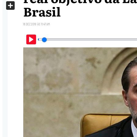
X
Brasil
Share
18.DEZ.2019
ÀS
11:47 AM
Play