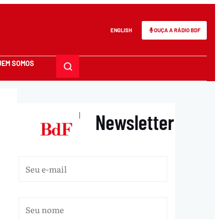
ENGLISH
OUÇA A RÁDIO BDF
UEM SOMOS
Newsletter
|