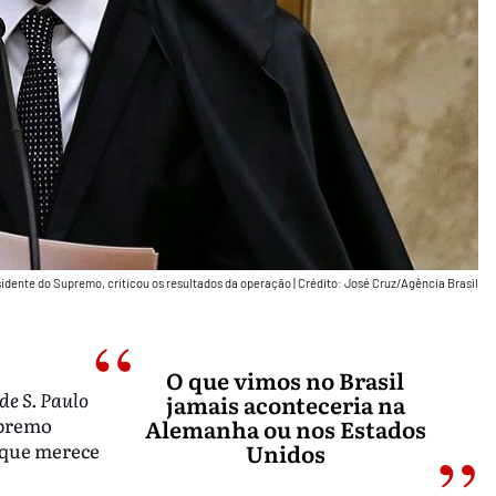
esidente do Supremo, criticou os resultados da operação
|
Crédito: José Cruz/Agência Brasil
O que vimos no Brasil
de S. Paulo
jamais aconteceria na
upremo
Alemanha ou nos Estados
, que merece
Unidos