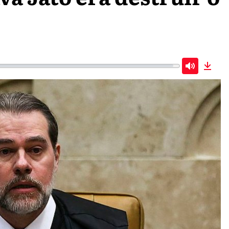
Mute
Down