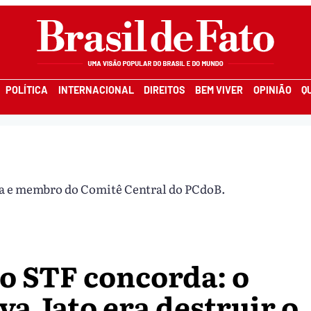
POLÍTICA
INTERNACIONAL
DIREITOS
BEM VIVER
OPINIÃO
Q
a e membro do Comitê Central do PCdoB.
do STF concorda: o
va Jato era destruir o