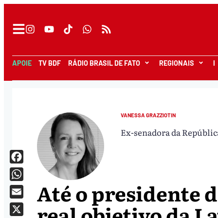
APOIE
TV BDF
RÁDIO BRASIL DE FATO
REGIONAIS
I
VANESSA GRAZZIOTIN
Ex-senadora da Repúblic
Facebook
Até o presidente 
WhatsApp
Email
real objetivo da La