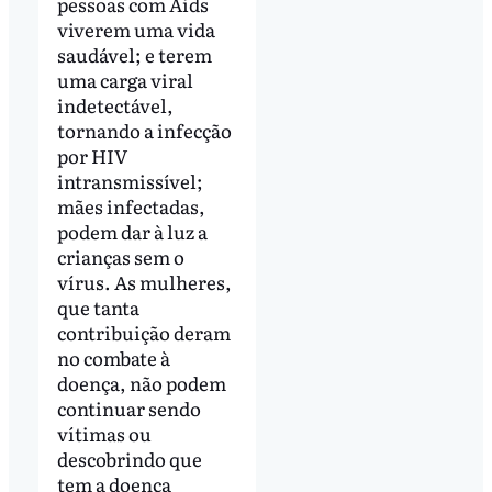
pessoas com Aids
viverem uma vida
saudável; e terem
uma carga viral
indetectável,
tornando a infecção
por HIV
intransmissível;
mães infectadas,
podem dar à luz a
crianças sem o
vírus. As mulheres,
que tanta
contribuição deram
no combate à
doença, não podem
continuar sendo
vítimas ou
descobrindo que
tem a doença