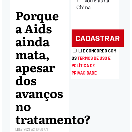
Notícias da
China
Porque
a Aids
ainda
mata,
LI E CONCORDO COM
OS
TERMOS DE USO E
apesar
POLÍTICA DE
PRIVACIDADE
dos
avanços
no
tratamento?
1.DEZ.2021
ÀS
10:50 AM