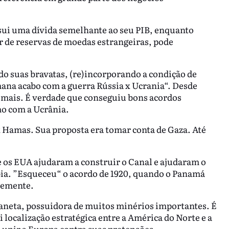
ui uma dívida semelhante ao seu PIB, enquanto
r de reservas de moedas estrangeiras, pode
 suas bravatas, (re)incorporando a condição de
na acabo com a guerra Rússia x Ucrania“. Desde
z mais. É verdade que conseguiu bons acordos
mo com a Ucrânia.
x Hamas. Sua proposta era tomar conta de Gaza. Até
 os EUA ajudaram a construir o Canal e ajudaram o
ia. ”Esqueceu“ o acordo de 1920, quando o Panamá
vremente.
laneta, possuidora de muitos minérios importantes. É
localização estratégica entre a América do Norte e a
unir a Europa contra suas pretensões.