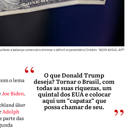
ilibrar a balança comercial e eliminar o déficit orçamentário
|
Crédito: YASIN AKGUL-AFP
O que Donald Trump
com o lema
deseja? Tornar o Brasil, com
todas as suas riquezas, um
e
Joe Biden
.
quintal dos EUA e colocar
aqui um “capataz“ que
chland über
possa chamar de seu.
r
Adolph
e parte das
egunda