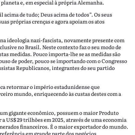
planeta e, em especial à própria Alemanha.
il acima de tudo; Deus acima de todos”. Os seus
uas próprias crenças e agora apoiam os atos
na ideologia nazi-fascista, novamente presente com
clusive no Brasil. Neste contexto faz o seu modo de
stas medidas. Pouco importa-lhe se as medidas são
abuso de poder, pouco se importando com o Congresso
sistas Republicanos, integrantes do seu partido
ica retormar o império estadunidense que
rceiro mundo, enriquecendo às custas destes com a
m um gigante econômico, possuem o maior Produto
 a US$ 29 trilhões em 2025, através de uma economia
omerados financeiros. É o maior exportador do mundo.
 referência em grande parte dos negócios