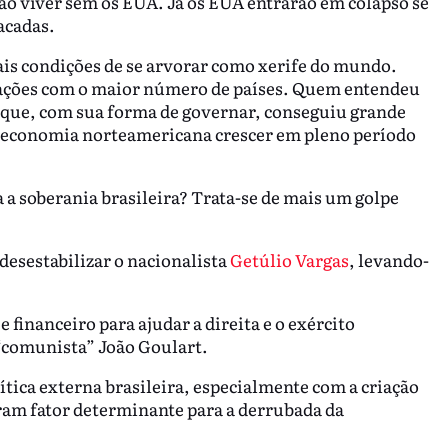
ão viver sem os EUA. Já os EUA entrarão em colapso se
acadas.
s condições de se arvorar como xerife do mundo.
elações com o maior número de países. Quem entendeu
 que, com sua forma de governar, conseguiu grande
 a economia norteamericana crescer em pleno período
 a soberania brasileira? Trata-se de mais um golpe
desestabilizar o nacionalista
Getúlio Vargas
, levando-
financeiro para ajudar a direita e o exército
 “comunista” João Goulart.
ica externa brasileira, especialmente com a criação
foram fator determinante para a derrubada da