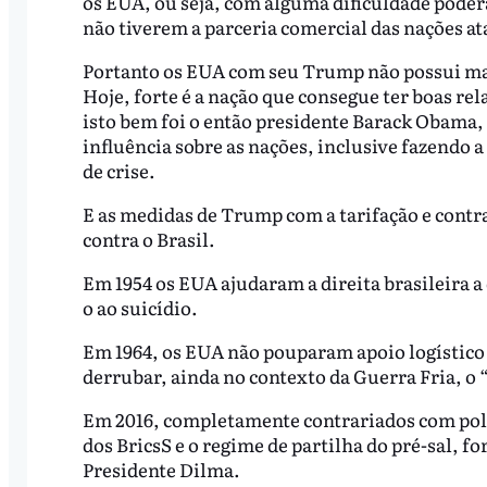
os EUA, ou seja, com alguma dificuldade poder
não tiverem a parceria comercial das nações at
Portanto os EUA com seu Trump não possui mai
Hoje, forte é a nação que consegue ter boas r
isto bem foi o então presidente Barack Obama,
influência sobre as nações, inclusive fazendo
de crise.
E as medidas de Trump com a tarifação e contra
contra o Brasil.
Em 1954 os EUA ajudaram a direita brasileira a 
o ao suicídio.
Em 1964, os EUA não pouparam apoio logístico e 
derrubar, ainda no contexto da Guerra Fria, o
Em 2016, completamente contrariados com polít
dos BricsS e o regime de partilha do pré-sal, 
Presidente Dilma.