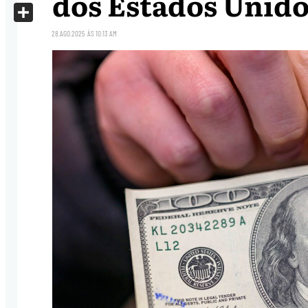
dos Estados Unido
X
Share
28.AGO.2025
ÀS
10:13 AM