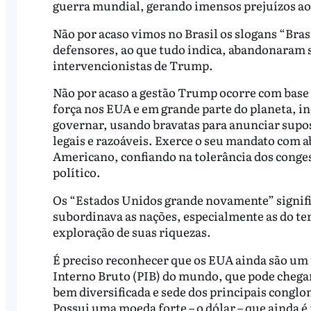
guerra mundial, gerando imensos prejuízos ao 
Não por acaso vimos no Brasil os slogans “Bras
defensores, ao que tudo indica, abandonaram s
intervencionistas de Trump.
Não por acaso a gestão Trump ocorre com base 
força nos EUA e em grande parte do planeta, in
governar, usando bravatas para anunciar supo
legais e razoáveis. Exerce o seu mandato com 
Americano, confiando na tolerância dos conges
político.
Os “Estados Unidos grande novamente” signif
subordinava as nações, especialmente as do te
exploração de suas riquezas.
É preciso reconhecer que os EUA ainda são u
Interno Bruto (PIB) do mundo, que pode chegar
bem diversificada e sede dos principais congl
Possui uma moeda forte – o dólar – que ainda é