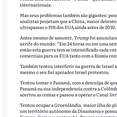
internacionais.
Mas seus problemas também são gigantes: poss
analistas projetam que a China, maior detento
ultrapassar o PIB dos EUA ainda antes de 2030.
Antes mesmo de assumir, Trump foi anunciando
xerife do mundo: “Em 24 horas ou em uma sema
então esta guerra tem se intensificado cada ve
comerciais para os EUA tanto com a Rússia co
Também tentou interferir na guerra de Israel 
mesmo o seu fiel apoiador Israel protestou.
Tentou tomar o Panamá, com a desculpa de que
Panamá na sua independencia contra a Colômb
acertou as contas e passou a operar o Canal li
Tentou ocupar a Groenlândia, maior ilha do p
um território autônomo da Dinamarca e possui 
Europa. Com sua pretensão, Trump conseguiu 