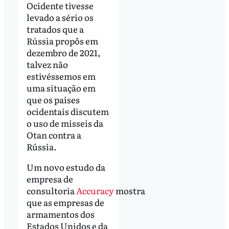
Ocidente tivesse
levado a sério os
tratados que a
Rússia propôs em
dezembro de 2021,
talvez não
estivéssemos em
uma situação em
que os países
ocidentais discutem
o uso de mísseis da
Otan contra a
Rússia.
Um novo estudo da
empresa de
consultoria
Accuracy
mostra
que as empresas de
armamentos dos
Estados Unidos e da