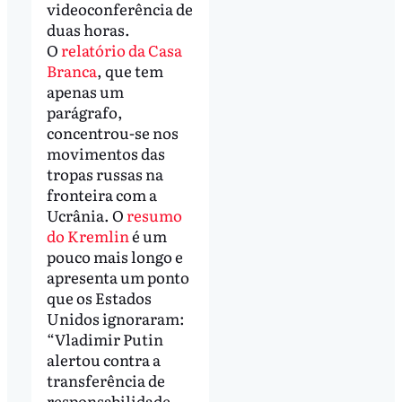
videoconferência de
duas horas.
O
relatório da Casa
Branca
, que tem
apenas um
parágrafo,
concentrou-se nos
movimentos das
tropas russas na
fronteira com a
Ucrânia. O
resumo
do Kremlin
é um
pouco mais longo e
apresenta um ponto
que os Estados
Unidos ignoraram:
“Vladimir Putin
alertou contra a
transferência de
responsabilidade