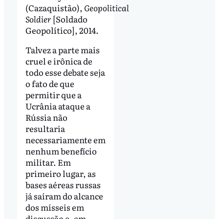
(Cazaquistão),
Geopolitical
Soldier
[Soldado
Geopolítico], 2014.
Talvez a parte mais
cruel e irônica de
todo esse debate seja
o fato de que
permitir que a
Ucrânia ataque a
Rússia não
resultaria
necessariamente em
nenhum benefício
militar. Em
primeiro lugar, as
bases aéreas russas
já saíram do alcance
dos mísseis em
discussão e, em