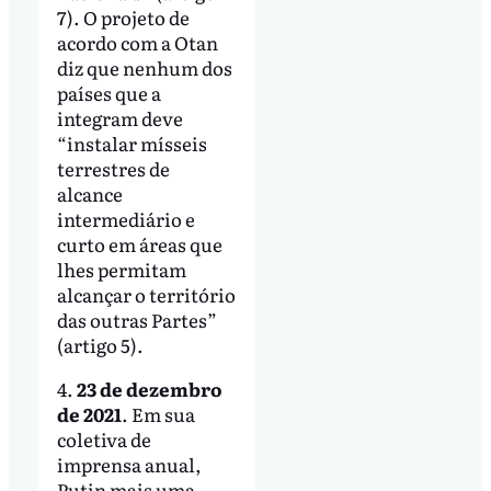
7). O projeto de
acordo com a Otan
diz que nenhum dos
países que a
integram deve
“instalar mísseis
terrestres de
alcance
intermediário e
curto em áreas que
lhes permitam
alcançar o território
das outras Partes”
(artigo 5).
4.
23 de dezembro
de 2021
. Em sua
coletiva de
imprensa anual,
Putin mais uma