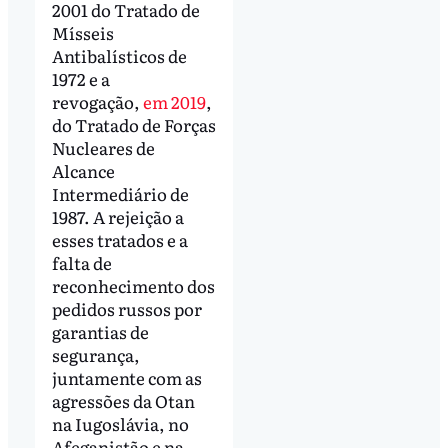
2001 do Tratado de
Mísseis
Antibalísticos de
1972 e a
revogação,
em 2019
,
do Tratado de Forças
Nucleares de
Alcance
Intermediário de
1987. A rejeição a
esses tratados e a
falta de
reconhecimento dos
pedidos russos por
garantias de
segurança,
juntamente com as
agressões da Otan
na Iugoslávia, no
Afeganistão e na