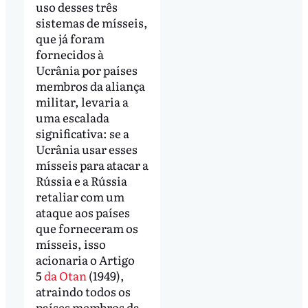
uso desses três
sistemas de mísseis,
que já foram
fornecidos à
Ucrânia por países
membros da aliança
militar, levaria a
uma escalada
significativa: se a
Ucrânia usar esses
mísseis para atacar a
Rússia e a Rússia
retaliar com um
ataque aos países
que forneceram os
mísseis, isso
acionaria o Artigo
5
da Otan
(1949),
atraindo todos os
países membros da