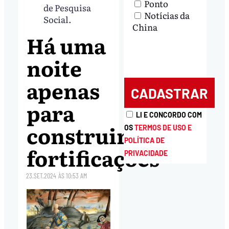
Ponto
de Pesquisa
Notícias da
Social.
China
Há uma
noite
apenas
para
LI E CONCORDO COM
construir
OS
TERMOS DE USO E
POLÍTICA DE
fortificações
PRIVACIDADE
23.SET.2024
ÀS
10:53 AM