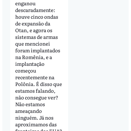
enganou
descaradamente:
houve cinco ondas
de expansão da
Otan, e agora os
sistemas de armas
que mencionei
foram implantados
na Romênia, e a
implantação
começou
recentemente na
Polônia. É disso que
estamos falando,
não consegue ver?
Não estamos
ameaçando
ninguém. Já nos
aproximamos das
fronteiras dos EUA?