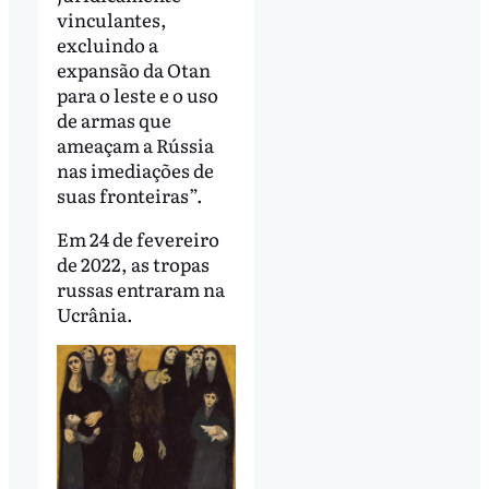
vinculantes,
excluindo a
expansão da Otan
para o leste e o uso
de armas que
ameaçam a Rússia
nas imediações de
suas fronteiras”.
Em 24 de fevereiro
de 2022, as tropas
russas entraram na
Ucrânia.