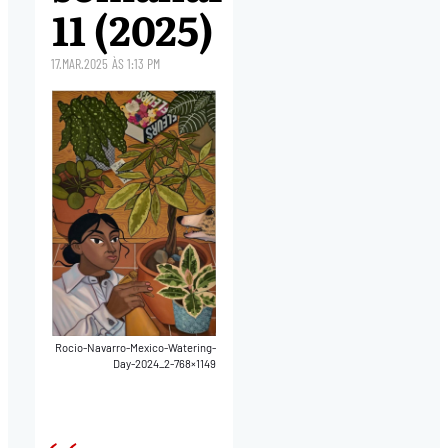
11 (2025)
17.MAR.2025
ÀS
1:13 PM
Rocio-Navarro-Mexico-Watering-
Day-2024_2-768×1149