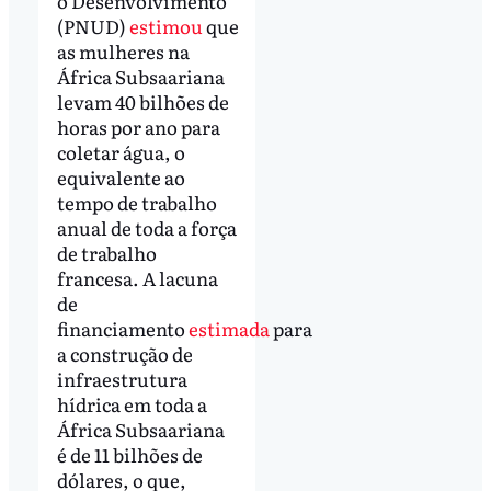
o Desenvolvimento
(PNUD)
estimou
que
as mulheres na
África Subsaariana
levam 40 bilhões de
horas por ano para
coletar água, o
equivalente ao
tempo de trabalho
anual de toda a força
de trabalho
francesa. A lacuna
de
financiamento
estimada
para
a construção de
infraestrutura
hídrica em toda a
África Subsaariana
é de 11 bilhões de
dólares, o que,