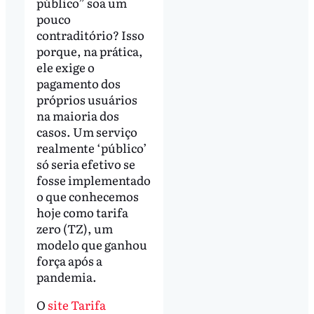
público” soa um
pouco
contraditório? Isso
porque, na prática,
ele exige o
pagamento dos
próprios usuários
na maioria dos
casos. Um serviço
realmente ‘público’
só seria efetivo se
fosse implementado
o que conhecemos
hoje como tarifa
zero (TZ), um
modelo que ganhou
força após a
pandemia.
O
site Tarifa