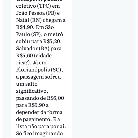
coletivo (TPC) em
João Pessoa (PB) e
Natal (RN) chegam a
R$4,90. Em São
Paulo (SP), o metrô
subiu para R$5,20.
Salvador (BA) para
R$5,60 (cidade
rica?). Já em
Florianópolis (SC),
a passagem sofreu
um salto
significativo,
passando de R$6,00
para R$6,90 a
depender da forma
de pagamento. E a
lista não para por aí.
Só fico imaginando