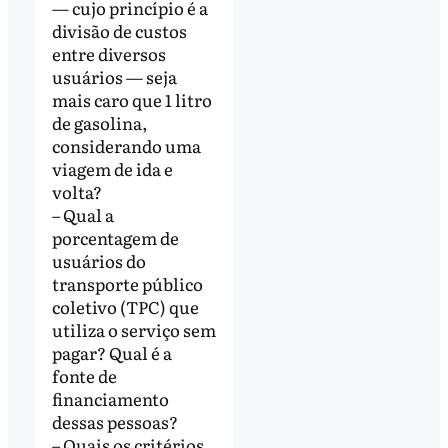
— cujo princípio é a
divisão de custos
entre diversos
usuários — seja
mais caro que 1 litro
de gasolina,
considerando uma
viagem de ida e
volta?
– Qual a
porcentagem de
usuários do
transporte público
coletivo (TPC) que
utiliza o serviço sem
pagar? Qual é a
fonte de
financiamento
dessas pessoas?
– Quais os critérios