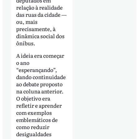
deputados em
relação à realidade
das ruas da cidade —
ou, mais
precisamente, à
dinâmica social dos
ônibus.
A ideia era começar
o ano
“esperançando”,
dando continuidade
ao debate proposto
na coluna anterior.
O objetivo era
refletir e aprender
com exemplos
emblemáticos de
como reduzir
desigualdades