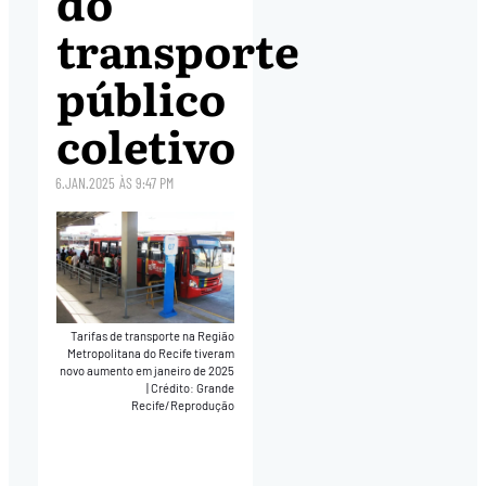
do
transporte
público
coletivo
6.JAN.2025
ÀS
9:47 PM
Tarifas de transporte na Região
Metropolitana do Recife tiveram
novo aumento em janeiro de 2025
|
Crédito: Grande
Recife/Reprodução