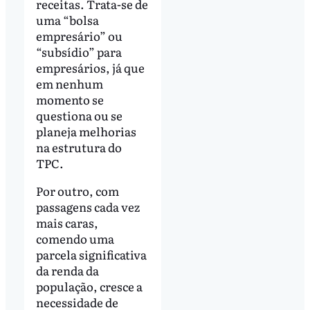
receitas. Trata-se de
uma “bolsa
empresário” ou
“subsídio” para
empresários, já que
em nenhum
momento se
questiona ou se
planeja melhorias
na estrutura do
TPC.
Por outro, com
passagens cada vez
mais caras,
comendo uma
parcela significativa
da renda da
população, cresce a
necessidade de