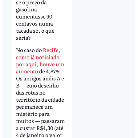
se o preço da
gasolina
aumentasse 90
centavos numa
tacada só, o que
seria?
No caso do
Recife,
como já noticiado
por aqui, houve um
aumento
de 4,87%.
Os antigos anéis A e
B — cujo desenho
das rotas no
território da cidade
permanece um
mistério para
muitos — passaram
a custar R$4,30 (até
4 de janeiro o valor