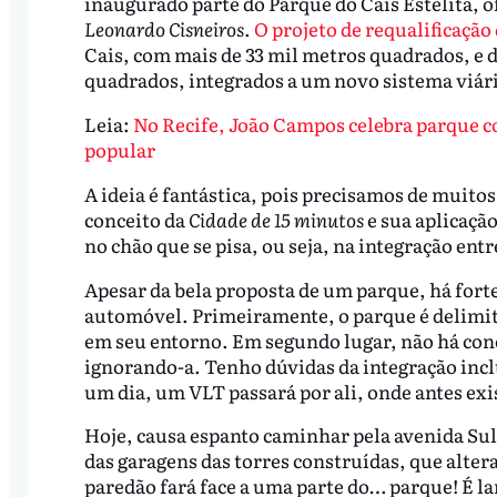
inaugurado parte do Parque do Cais Estelita,
Leonardo Cisneiros
.
O projeto de requalificação 
Cais, com mais de 33 mil metros quadrados, e 
quadrados, integrados a um novo sistema viário
Leia:
No Recife, João Campos celebra parque c
popular
A ideia é fantástica, pois precisamos de muito
conceito da
Cidade de 15 minutos
e sua aplicaçã
no chão que se pisa, ou seja, na integração ent
Apesar da bela proposta de um parque, há fort
automóvel. Primeiramente, o parque é delimita
em seu entorno. Em segundo lugar, não há cone
ignorando-a. Tenho dúvidas da integração incl
um dia, um VLT passará por ali, onde antes exi
Hoje, causa espanto caminhar pela avenida Sul
das garagens das torres construídas, que alter
paredão fará face a uma parte do… parque! É l