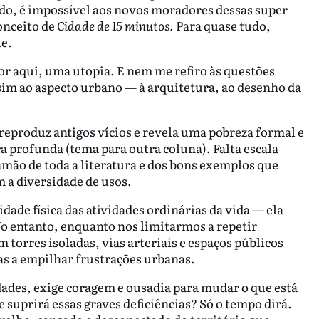
do, é impossível aos novos moradores dessas super
onceito de
Cidade de 15 minutos
. Para quase tudo,
ue.
or aqui, uma utopia. E nem me refiro às questões
sim ao aspecto urbano — à arquitetura, ao desenho da
 reproduz antigos vícios e revela uma pobreza formal e
ca profunda (tema para outra coluna). Falta escala
mão de toda a literatura e dos bons exemplos que
 a diversidade de usos.
ade física das atividades ordinárias da vida — ela
 No entanto, enquanto nos limitarmos a repetir
 torres isoladas, vias arteriais e espaços públicos
s a empilhar frustrações urbanas.
dades, exige coragem e ousadia para mudar o que está
 suprirá essas graves deficiências? Só o tempo dirá.