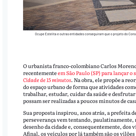
Ocupe Estelita e outras entidades conseguiram que o projeto do Cons
O urbanista franco-colombiano Carlos Moreno
recentemente
em São Paulo (SP) para lançar o s
Cidade de 15 minutos
. Na obra, ele propõe a reo
do espaço urbano de forma que atividades com
trabalhar, estudar, cuidar da saúde e desfrutar
possam ser realizadas a poucos minutos de cas
Sua proposta inspirou, anos atrás, a prefeita 
perseverança vem tentando, paulatinamente, 
desenho da cidade e, consequentemente, dos víc
Afinal, os veículos por lá também são os vilões