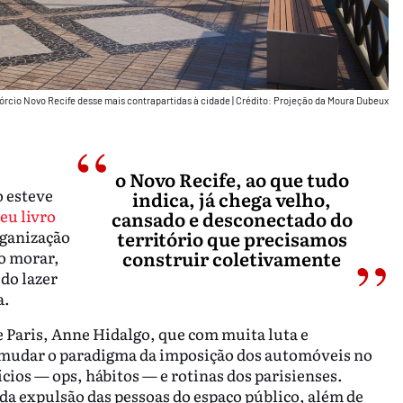
órcio Novo Recife desse mais contrapartidas à cidade
|
Crédito: Projeção da Moura Dubeux
o Novo Recife, ao que tudo
 esteve
indica, já chega velho,
eu livro
cansado e desconectado do
rganização
território que precisamos
construir coletivamente
o morar,
 do lazer
a.
de Paris, Anne Hidalgo, que com muita luta e
mudar o paradigma da imposição dos automóveis no
ios — ops, hábitos — e rotinas dos parisienses.
 da expulsão das pessoas do espaço público, além de