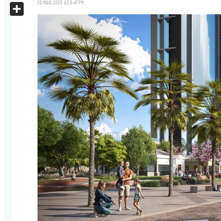
X
29.MAIO.2025
ÀS
6:47 PM
Share