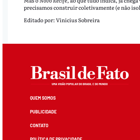
Mas o
Novo Recife
, ao que tudo indica, já cheg
precisamos construir coletivamente (e não is
Editado por:
Vinicius Sobreira
QUEM SOMOS
PUBLICIDADE
CONTATO
POLÍTICA DE PRIVACIDADE