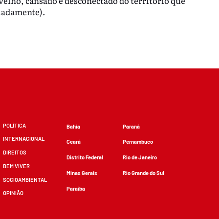
a velho, cansado e desconectado do território que
oladamente).
POLÍTICA
Bahia
Paraná
INTERNACIONAL
Ceará
Pernambuco
DIREITOS
Distrito Federal
Rio de Janeiro
BEM VIVER
Minas Gerais
Rio Grande do Sul
SOCIOAMBIENTAL
Paraíba
OPINIÃO