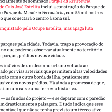
 oficialmente denominado
Parque da Resistência
do Cais José Estelita
inclui a construção do Parque do
do
Parque da Memória Ferroviária
, com 55 mil metros
 que conectará o centro à zona sul.
onquistado pelo Ocupe Estelita, mas apaga luta
s parques pela cidade. Todavia, trago a provocação do
o no que podemos observar atualmente no território,
re parque, prédios novos e cidade.
es indícios de um desenho urbano voltado ao
do por vias arteriais que permitem altas velocidades
xão com a outra borda da ilha, praticamente
usive dos novos prédios. Há ainda a promessa de que,
stiam um cais e uma ferrovia histórica.
 — os fundos do projeto — e se deparar com o paredão
am drasticamente a paisagem. E tudo indica que esse
amentável que não se tenha previsto um térreo ativo