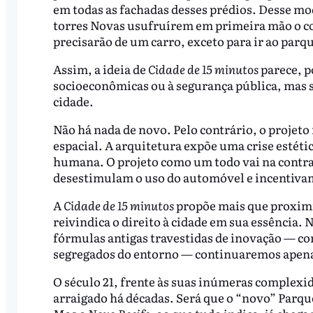
em todas as fachadas desses prédios. Desse mo
torres Novas usufruírem em primeira mão o c
precisarão de um carro, exceto para ir ao parq
Assim, a ideia de
Cidade de 15 minutos
parece, p
socioeconômicas ou à segurança pública, mas 
cidade.
Não há nada de novo. Pelo contrário, o projeto
espacial. A arquitetura expõe uma crise estéti
humana. O projeto como um todo vai na contra
desestimulam o uso do automóvel e incentivam
A
Cidade de 15 minutos
propõe mais que proximid
reivindica o direito à cidade em sua essência.
fórmulas antigas travestidas de inovação — com
segregados do entorno — continuaremos apena
O século 21, frente às suas inúmeras complexi
arraigado há décadas. Será que o “novo” Parque