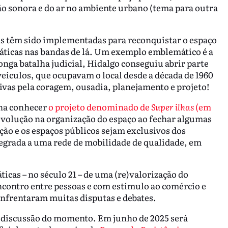
ão sonora e do ar no ambiente urbano (tema para outra
cas têm sido implementadas para reconquistar o espaço
máticas nas bandas de lá. Um exemplo emblemático é a
nga batalha judicial, Hidalgo conseguiu abrir parte
eículos, que ocupavam o local desde a década de 1960
vas pela coragem, ousadia, planejamento e projeto!
na conhecer
o projeto denominado de
Super ilhas
(em
volução na organização do espaço ao fechar algumas
ção e os espaços públicos sejam exclusivos dos
tegrada a uma rede de mobilidade de qualidade, em
icas – no século 21 – de uma (re)valorização do
ncontro entre pessoas e com estímulo ao comércio e
 enfrentaram muitas disputas e debates.
a discussão do momento. Em junho de 2025 será