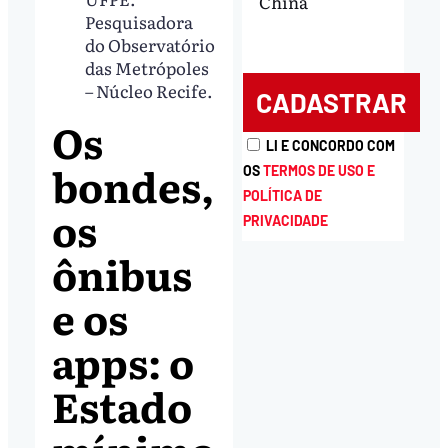
China
Pesquisadora
do Observatório
das Metrópoles
– Núcleo Recife.
Os
LI E CONCORDO COM
bondes,
OS
TERMOS DE USO E
POLÍTICA DE
os
PRIVACIDADE
ônibus
e os
apps: o
Estado