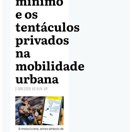
mínimo
e os
tentáculos
privados
na
mobilidade
urbana
2.ABR.2026
ÀS
8:05 AM
‘A motocicleta, antes símbolo de