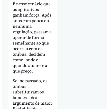
É nesse cenário que
os aplicativos
ganham força. Após
anos com pouca ou
nenhuma
regulação, passam a
operar de forma
semelhante ao que
ocorreu com os
ônibus: decidem
como, onde e
quando atuar – e a
que preço.
Se, no passado, os
ônibus
substituíram os
bondes sob o
argumento de maior
flexibilidade, a