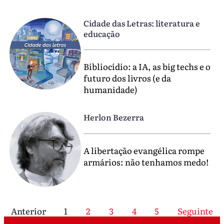
Cidade das Letras: literatura e
educação
Bibliocídio: a IA, as big techs e o
futuro dos livros (e da
humanidade)
Herlon Bezerra
A libertação evangélica rompe
armários: não tenhamos medo!
Anterior
1
2
3
4
5
Seguinte