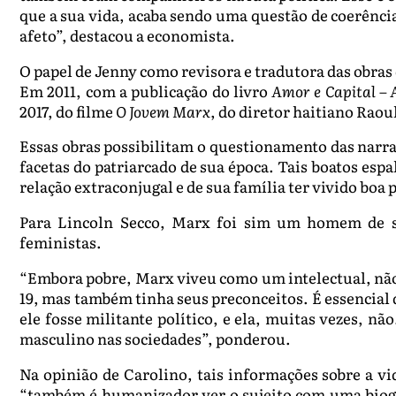
que a sua vida, acaba sendo uma questão de coerênci
afeto”, destacou a economista.
O papel de Jenny como revisora e tradutora das obra
Em 2011, com a publicação do livro
Amor e Capital – 
2017, do filme
O Jovem Marx
, do diretor haitiano Raoul
Essas obras possibilitam o questionamento das narra
facetas do patriarcado de sua época. Tais boatos esp
relação extraconjugal e de sua família ter vivido boa 
Para Lincoln Secco, Marx foi sim um homem de s
feministas.
“Embora pobre, Marx viveu como um intelectual, nã
19, mas também tinha seus preconceitos. É essencial 
ele fosse militante político, e ela, muitas vezes, 
masculino nas sociedades”, ponderou.
Na opinião de Carolino, tais informações sobre a v
“também é humanizador ver o sujeito com uma biogr