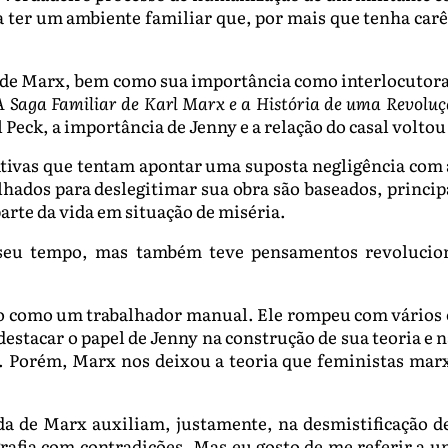
a ter um ambiente familiar que, por mais que tenha car
s de Marx, bem como sua importância como interlocutora 
A Saga Familiar de Karl Marx e a História de uma Revolu
 Peck, a importância de Jenny e a relação do casal voltou
tivas que tentam apontar uma suposta negligência com a
alhados para deslegitimar sua obra são baseados, princip
parte da vida em situação de miséria.
eu tempo, mas também teve pensamentos revolucionár
o como um trabalhador manual. Ele rompeu com vários e
destacar o papel de Jenny na construção de sua teoria e 
não. Porém, Marx nos deixou a teoria que feministas m
ida de Marx auxiliam, justamente, na desmistificação d
afia com contradições. Mas eu gosto de me referir a u