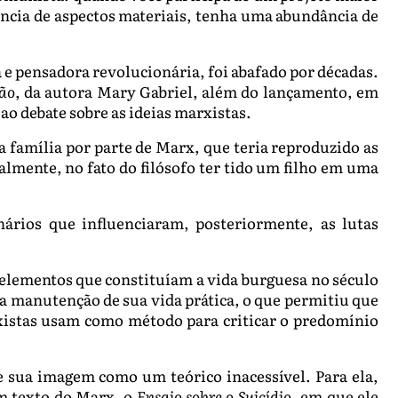
ência de aspectos materiais, tenha uma abundância de
e pensadora revolucionária, foi abafado por décadas.
ção
, da autora Mary Gabriel, além do lançamento, em
 ao debate sobre as ideias marxistas.
 família por parte de Marx, que teria reproduzido as
almente, no fato do filósofo ter tido um filho em uma
ios que influenciaram, posteriormente, as lutas
lementos que constituíam a vida burguesa no século
na manutenção de sua vida prática, o que permitiu que
arxistas usam como método para criticar o predomínio
e sua imagem como um teórico inacessível. Para ela,
m texto do Marx, o
Ensaio sobre o Suicídio
, em que ele