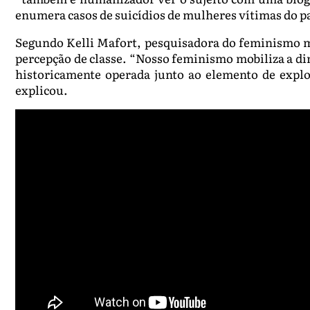
enumera casos de suicídios de mulheres vítimas do pat
Segundo Kelli Mafort, pesquisadora do feminismo ma
percepção de classe. “Nosso feminismo mobiliza a dim
historicamente operada junto ao elemento de explor
explicou.