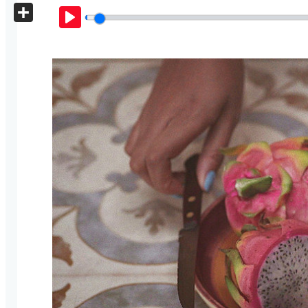
X
Share
Play