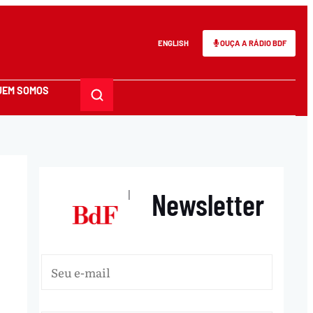
ENGLISH
OUÇA A RÁDIO BDF
UEM SOMOS
Newsletter
|