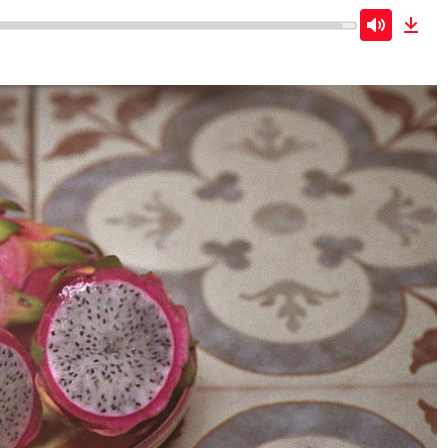
Mute
Dow