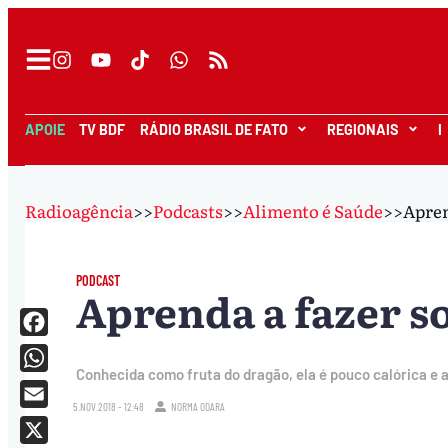
APOIE
TV BDF
RÁDIO BRASIL DE FATO
REGIONAIS
I
Radioagência
>>
Podcasts
>>
Alimento é Saúde
>>
Apren
PODCAST
Aprenda a fazer so
Facebook
Conhecida como fruta do dragão, ela é pouco calórica e 
WhatsApp
5.NOV.2018 - 12:48
NORMA ODARA
Email