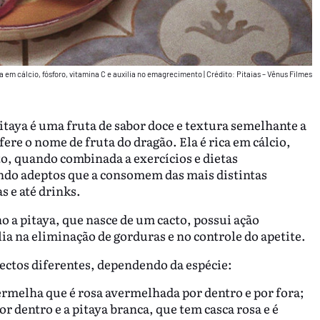
ca em cálcio, fósforo, vitamina C e auxilia no emagrecimento
|
Crédito: Pitaias – Vênus Filmes
itaya é uma fruta de sabor doce e textura semelhante a
ere o nome de fruta do dragão. Ela é rica em cálcio,
o, quando combinada a exercícios e dietas
ando adeptos que a consomem das mais distintas
s e até drinks.
 a pitaya, que nasce de um cacto, possui ação
ia na eliminação de gorduras e no controle do apetite.
spectos diferentes, dependendo da espécie:
vermelha que é rosa avermelhada por dentro e por fora;
r dentro e a pitaya branca, que tem casca rosa e é