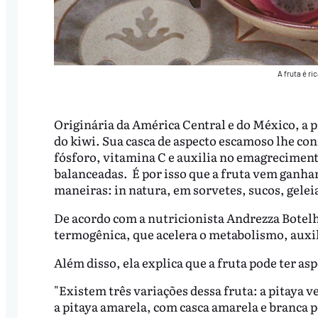
A fruta é ri
Originária da América Central e do México, a p
do kiwi. Sua casca de aspecto escamoso lhe conf
fósforo, vitamina C e auxilia no emagreciment
balanceadas. É por isso que a fruta vem ganh
maneiras: in natura, em sorvetes, sucos, geleia
De acordo com a nutricionista Andrezza Botelho
termogênica, que acelera o metabolismo, auxil
Além disso, ela explica que a fruta pode ter a
"Existem três variações dessa fruta: a pitaya 
a pitaya amarela, com casca amarela e branca po