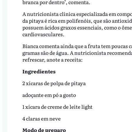
branca por dentro", comenta.
A nutricionista clínica especializada em comp
da pitaya é rica em polifenóis, que são antiox
possuem ácidos graxos essenciais, como o ômeg
cardiovasculares.
Bianca comenta ainda que a fruta tem poucas ca
gramas são de água. A nutricionista recomenda
refrescar, anote a receita:
Ingredientes
2 xícaras de polpa de pitaya
adoçante em pó a gosto
1 xícara de creme de leite light
4 claras em neve
Modo de preparo