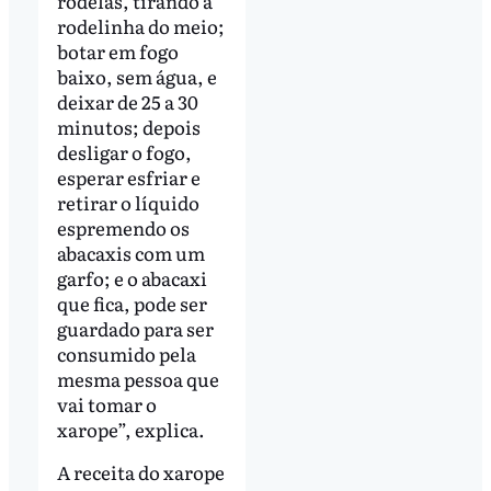
rodelas, tirando a
rodelinha do meio;
botar em fogo
baixo, sem água, e
deixar de 25 a 30
minutos; depois
desligar o fogo,
esperar esfriar e
retirar o líquido
espremendo os
abacaxis com um
garfo; e o abacaxi
que fica, pode ser
guardado para ser
consumido pela
mesma pessoa que
vai tomar o
xarope”, explica.
A receita do xarope