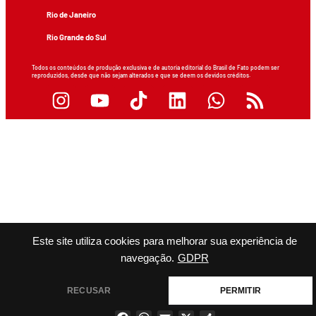
Rio de Janeiro
Rio Grande do Sul
Todos os conteúdos de produção exclusiva e de autoria editorial do Brasil de Fato podem ser
reproduzidos, desde que não sejam alterados e que se deem os devidos créditos.
Este site utiliza cookies para melhorar sua experiência de
navegação.
GDPR
RECUSAR
PERMITIR
Facebook
WhatsApp
Email
X
Share