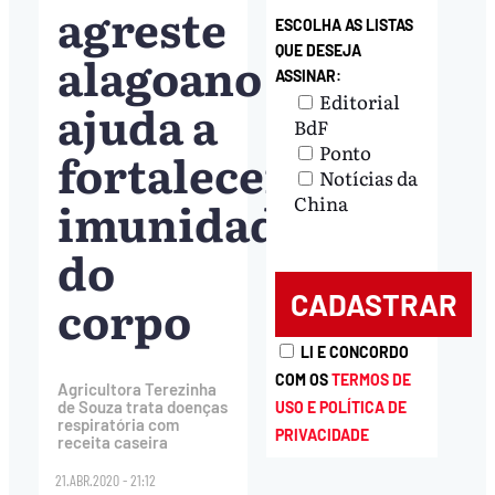
agreste
ESCOLHA AS LISTAS
QUE DESEJA
alagoano
ASSINAR:
Editorial
ajuda a
BdF
Ponto
fortalecer
Notícias da
imunidade
China
do
corpo
LI E CONCORDO
COM OS
TERMOS DE
Agricultora Terezinha
de Souza trata doenças
USO E POLÍTICA DE
respiratória com
PRIVACIDADE
receita caseira
21.ABR.2020 - 21:12