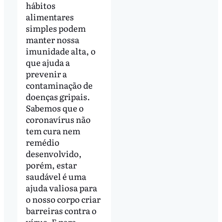
hábitos
alimentares
simples podem
manter nossa
imunidade alta, o
que ajuda a
prevenir a
contaminação de
doenças gripais.
Sabemos que o
coronavírus não
tem cura nem
remédio
desenvolvido,
porém, estar
saudável é uma
ajuda valiosa para
o nosso corpo criar
barreiras contra o
vírus. E para