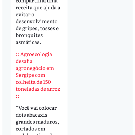
compartilha uma
receita que ajuda a
evitar o
desenvolvimento
de gripes, tosses e
bronquites
asmáticas.
:: Agroecologia
desafia
agronegócio em
Sergipe com
colheita de 150
toneladas de arroz
::
“Você vai colocar
dois abacaxis
grandes maduros,
cortados em