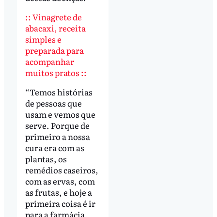
:: Vinagrete de
abacaxi, receita
simples e
preparada para
acompanhar
muitos pratos ::
“Temos histórias
de pessoas que
usam e vemos que
serve. Porque de
primeiro a nossa
cura era com as
plantas, os
remédios caseiros,
com as ervas, com
as frutas, e hoje a
primeira coisa é ir
para a farmácia,