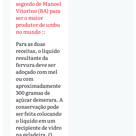
segredo de Manoel
Vitorino (BA) para
ser o maior
produtor de umbu
no mundo ::
Para as duas
receitas, o líquido
resultante da
fervura deve ser
adoçado com mel
ou com
aproximadamente
300 gramas de
açúcar demerara. A
conservação pode
ser feita colocando
o líquido em um
recipiente de vidro
na geladeira. O